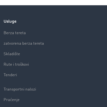
Usluge
Berza tereta
zatvorena berza tereta
Skladište
Rute i troškovi
Tenderi
Transportni nalozi
Praćenje