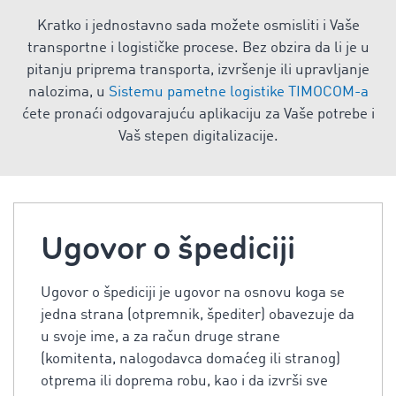
Kratko i jednostavno sada možete osmisliti i Vaše
transportne i logističke procese. Bez obzira da li je u
pitanju priprema transporta, izvršenje ili upravljanje
nalozima, u
Sistemu pametne logistike TIMOCOM-a
ćete pronaći odgovarajuću aplikaciju za Vaše potrebe i
Vaš stepen digitalizacije.
Ugovor o špediciji
Ugovor o špediciji je ugovor na osnovu koga se
jedna strana (otpremnik, špediter) obavezuje da
u svoje ime, a za račun druge strane
(komitenta, nalogodavca domaćeg ili stranog)
otprema ili doprema robu, kao i da izvrši sve