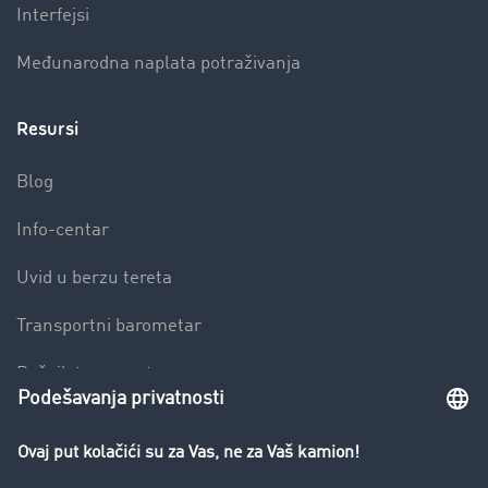
Interfejsi
Međunarodna naplata potraživanja
Resursi
Blog
Info-centar
Uvid u berzu tereta
Transportni barometar
Rečnik transporta
Zabrana vožnje za kamione
Preduzeće