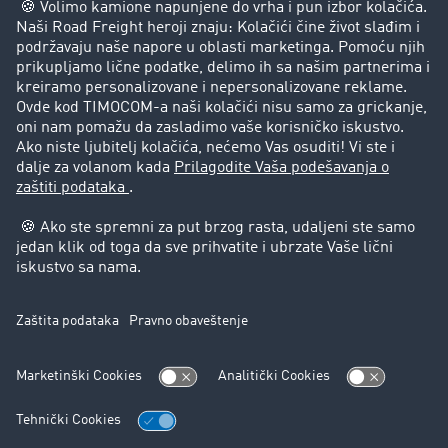
Uspešne priče
Korisnici preporučuju korisnike
Pravna pitanja
Impressum
Opšti uslovi korišćenja
Zaštita podataka
Cookie-Einstellungen
Podrška
Podrška