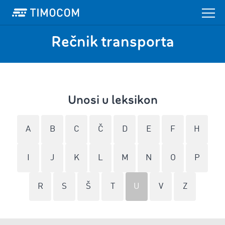
Rečnik transporta
Unosi u leksikon
A
B
C
Č
D
E
F
H
I
J
K
L
M
N
O
P
R
S
Š
T
U
V
Z