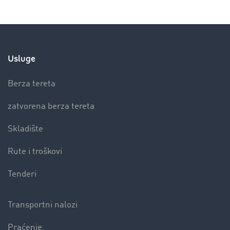
Usluge
Berza tereta
zatvorena berza tereta
Skladište
Rute i troškovi
Tenderi
Transportni nalozi
Praćenje