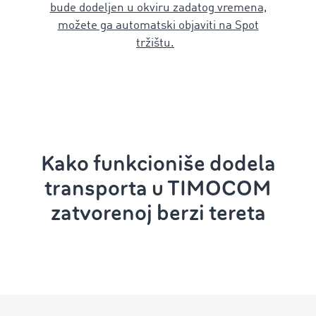
bude dodeljen u okviru zadatog vremena,
možete ga automatski objaviti na Spot
tržištu.
Kako funkcioniše dodela
transporta u TIMOCOM
zatvorenoj berzi tereta