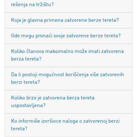
rešenja na tržištu?
Koja je glavna primena zatvorene berze tereta?
Gde mogu pronaći svoje zatvorene berze tereta?
Koliko članova maksimalno može imati zatvorena
berza tereta?
Da li postoji mogućnost korišćenja više zatvorenih
berzi tereta?
Koliko brzo je zatvorena berza tereta
uspostavljena?
Ko informiše izvršioce naloga o zatvorenoj berzi
tereta?