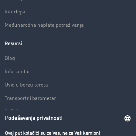
Interfejsi
Međunarodna naplata potraživanja
Resursi
Blog
Info-centar
Uvid u berzu tereta
Transportni barometar
Rečnik transporta
Zabrana vožnje za kamione