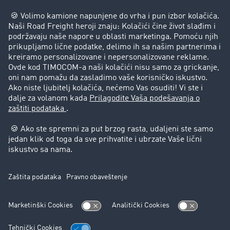
Preduzeće
Uspešne priče
Korisnici preporučuju korisnike
Pravna pitanja
Impressum
Opšti uslovi korišćenja
Zaštita podataka
Cookie-Einstellungen
Podrška
Podrška