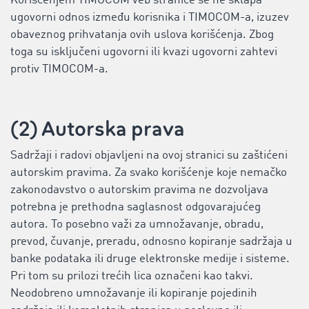
Korišćenjem TIMOCOM veb stranice se ne sklapa
ugovorni odnos između korisnika i TIMOCOM-a, izuzev
obaveznog prihvatanja ovih uslova korišćenja. Zbog
toga su isključeni ugovorni ili kvazi ugovorni zahtevi
protiv TIMOCOM-a.
(2) Autorska prava
Sadržaji i radovi objavljeni na ovoj stranici su zaštićeni
autorskim pravima. Za svako korišćenje koje nemačko
zakonodavstvo o autorskim pravima ne dozvoljava
potrebna je prethodna saglasnost odgovarajućeg
autora. To posebno važi za umnožavanje, obradu,
prevod, čuvanje, preradu, odnosno kopiranje sadržaja u
banke podataka ili druge elektronske medije i sisteme.
Pri tom su prilozi trećih lica označeni kao takvi.
Neodobreno umnožavanje ili kopiranje pojedinih