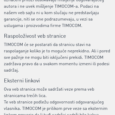
označeni prilozi odslikavaju mišljenje odgovarajućeg
autora i ne uvek mišljenje TIMOCOM-a. Podaci na
našem veb sajtu ni u kom slučaju ne predstavljaju
garancije, niti se one podrazumevaju, u vezi sa
uslugama i proizvodima firme TIMOCOM.
Raspoloživost veb stranice
TIMOCOM će se postarati da stranicu stavi na
raspolaganje koliko je to moguće neprekidno. Ali i pored
sve pažnje ne mogu biti isključeni prekidi. TIMOCOM
zadržava pravo da u svakom momentu izmeni ili podesi
sadržaj.
Eksterni linkovi
Ova veb stranica može sadržati veze prema veb
stranicama trećih lica.
Te veb stranice podležu odgovornosti odgovarajućeg
vlasnika. TIMOCOM je prilikom prve veze sa eksternim