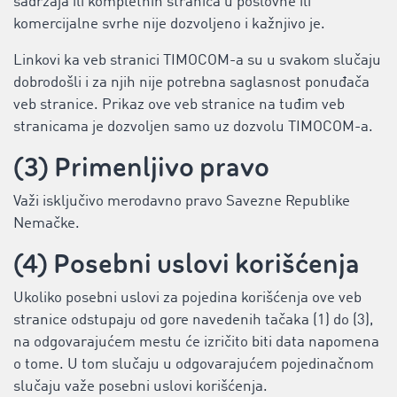
sadržaja ili kompletnih stranica u poslovne ili
komercijalne svrhe nije dozvoljeno i kažnjivo je.
Linkovi ka veb stranici TIMOCOM-a su u svakom slučaju
dobrodošli i za njih nije potrebna saglasnost ponuđača
veb stranice. Prikaz ove veb stranice na tuđim veb
stranicama je dozvoljen samo uz dozvolu TIMOCOM-a.
(3) Primenljivo pravo
Važi isključivo merodavno pravo Savezne Republike
Nemačke.
(4) Posebni uslovi korišćenja
Ukoliko posebni uslovi za pojedina korišćenja ove veb
stranice odstupaju od gore navedenih tačaka (1) do (3),
na odgovarajućem mestu će izričito biti data napomena
o tome. U tom slučaju u odgovarajućem pojedinačnom
slučaju važe posebni uslovi korišćenja.