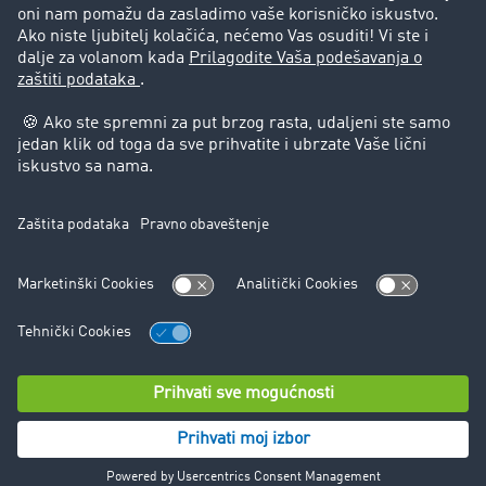
Pravna pitanja
Impressum
Opšti uslovi korišćenja
Zaštita podataka
Cookie-Einstellungen
Podrška
Podrška
© TIMOCOM GmbH 2024. Sva prava zadržana