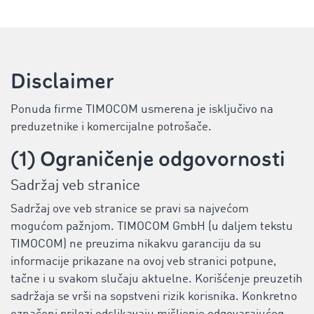
Disclaimer
Ponuda firme TIMOCOM usmerena je isključivo na
preduzetnike i komercijalne potrošače.
(1) Ograničenje odgovornosti
Sadržaj veb stranice
Sadržaj ove veb stranice se pravi sa najvećom
mogućom pažnjom. TIMOCOM GmbH (u daljem tekstu
TIMOCOM) ne preuzima nikakvu garanciju da su
informacije prikazane na ovoj veb stranici potpune,
tačne i u svakom slučaju aktuelne. Korišćenje preuzetih
sadržaja se vrši na sopstveni rizik korisnika. Konkretno