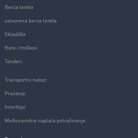
Berza tereta
zatvorena berza tereta
Skladište
Rute i troškovi
Tenderi
Transportni nalozi
Praćenje
Interfejsi
Međunarodna naplata potraživanja