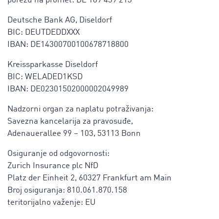
porezu na promet: DE 189 439 213
Deutsche Bank AG, Diseldorf
BIC: DEUTDEDDXXX
IBAN: DE14300700100678718800
Kreissparkasse Diseldorf
BIC: WELADED1KSD
IBAN: DE02301502000002049989
Nadzorni organ za naplatu potraživanja:
Savezna kancelarija za pravosuđe,
Adenauerallee 99 – 103, 53113 Bonn
Osiguranje od odgovornosti:
Zurich Insurance plc NfD
Platz der Einheit 2, 60327 Frankfurt am Main
Broj osiguranja: 810.061.870.158
teritorijalno važenje: EU