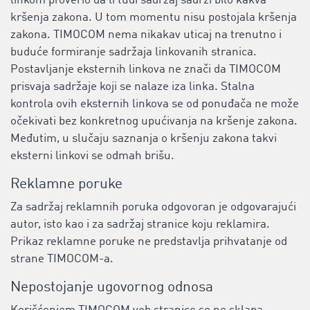
linkom proverio da li tuđi sadržaj sadrži bilo kakva
kršenja zakona. U tom momentu nisu postojala kršenja
zakona. TIMOCOM nema nikakav uticaj na trenutno i
buduće formiranje sadržaja linkovanih stranica.
Postavljanje eksternih linkova ne znači da TIMOCOM
prisvaja sadržaje koji se nalaze iza linka. Stalna
kontrola ovih eksternih linkova se od ponuđača ne može
očekivati bez konkretnog upućivanja na kršenje zakona.
Međutim, u slučaju saznanja o kršenju zakona takvi
eksterni linkovi se odmah brišu.
Reklamne poruke
Za sadržaj reklamnih poruka odgovoran je odgovarajući
autor, isto kao i za sadržaj stranice koju reklamira.
Prikaz reklamne poruke ne predstavlja prihvatanje od
strane TIMOCOM-a.
Nepostojanje ugovornog odnosa