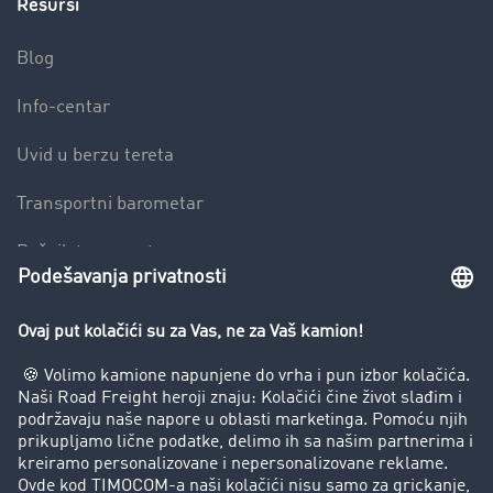
Resursi
Blog
Info-centar
Uvid u berzu tereta
Transportni barometar
Rečnik transporta
Zabrana vožnje za kamione
Preduzeće
Uspešne priče
Korisnici preporučuju korisnike