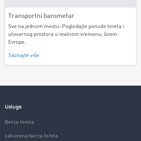
Transportni barometar
Sve na jednom mestu: Pogledajte ponude tereta i
utovarnog prostora u realnom vremenu, širom
Evrope.
Saznajte više
Usluge
Berza tereta
zatvorena berza tereta