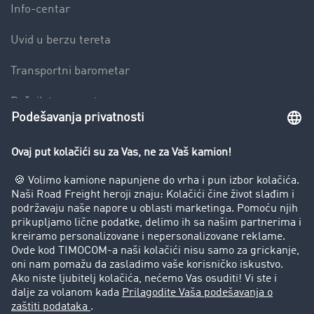
Info-centar
Uvid u berzu tereta
Transportni barometar
Rečnik transporta
Zabrana vožnje za kamione
Preduzeće
Uspešne priče
Korisnici preporučuju korisnike
Pravna pitanja
Impressum