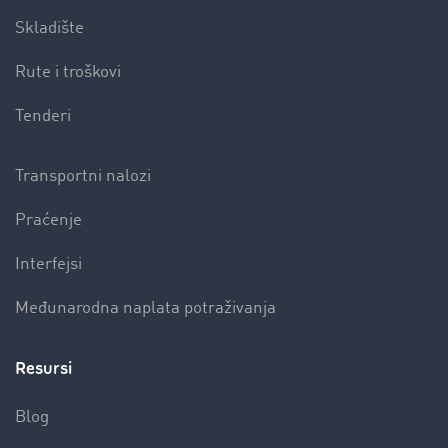
Skladište
Rute i troškovi
Tenderi
Transportni nalozi
Praćenje
Interfejsi
Međunarodna naplata potraživanja
Resursi
Blog