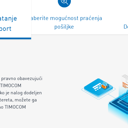
vatanje
Izaberite mogućnost praćenja
pošiljke
D
port
te pravno obavezujući
a TIMOCOM
ko je nalog dodeljen
ereta, možete ga
 kao TIMOCOM