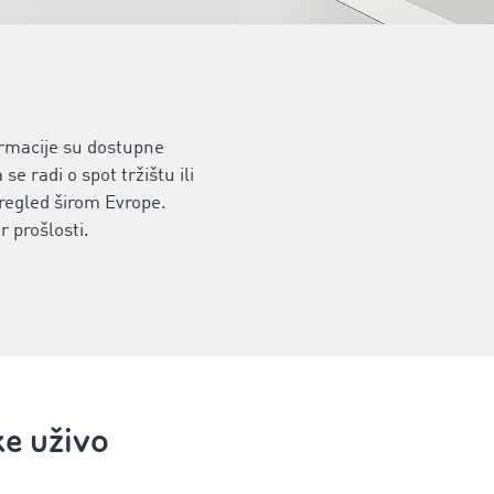
ormacije su dostupne
 radi o spot tržištu ili
egled širom Evrope.
 prošlosti.
ke uživo