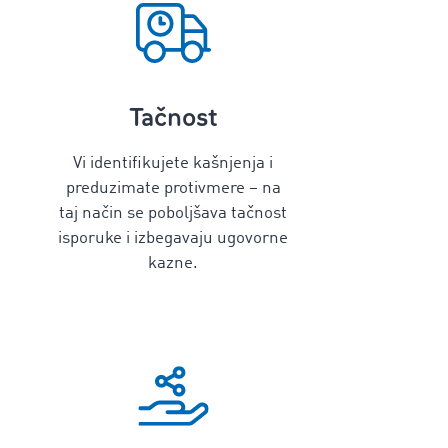
Tačnost
Vi identifikujete kašnjenja i
preduzimate protivmere – na
taj način se poboljšava tačnost
isporuke i izbegavaju ugovorne
kazne.