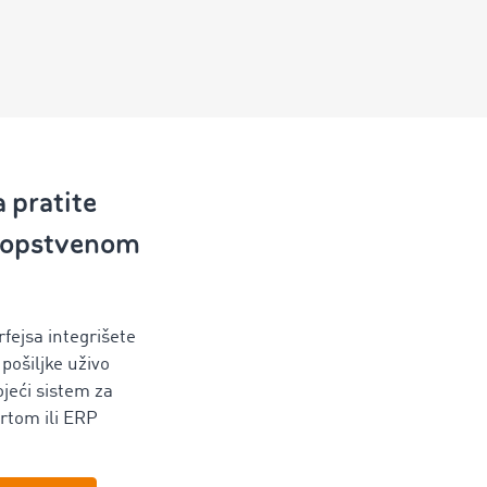
a pratite
 sopstvenom
fejsa integrišete
ošiljke uživo
ojeći sistem za
rtom ili ERP