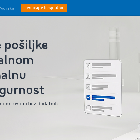
Testirajte besplatno
Podrška
pošiljke
ealnom
alnu
igurnost
nom nivou i bez dodatnih