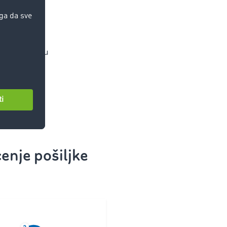
treba
tegracija u
za dispoziciju
termin
nje pošiljke