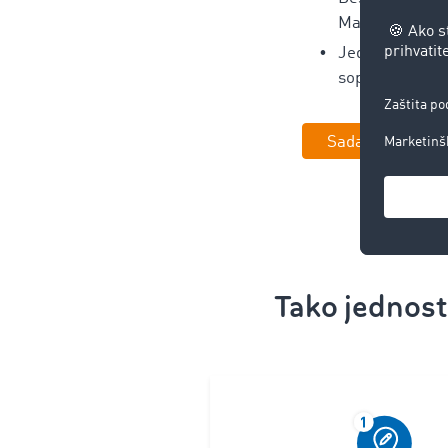
Marketplace-
Jednostavna in
sopstveni alat 
Sada zakažite 
Tako jednos