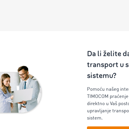
Da li želite d
transport u
sistemu?
Pomoću našeg inter
TIMOCOM praćenje p
direktno u Vaš post
upravljanje transpo
sistem.