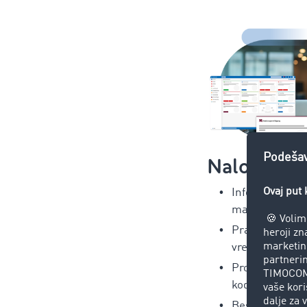
Nalogodav
Informacije o 
maksimalnu tr
Praćenje špedi
vremena dolas
Proaktivno upr
kod kašnjenja
Besplatna up