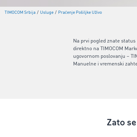
TIMOCOM Srbija
/
Usluge
/
Praćenje Pošiljke Uživo
Na prvi pogled znate status 
direktno na TIMOCOM Marketpl
ugovornom poslovanju – TI
Manuelne i vremenski zahtev
Zato se