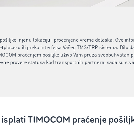
pošiljke, njenu lokaciju i procenjeno vreme dolaska. Ove inf
ace-u ili preko interfejsa Vašeg TMS/ERP sistema. Bilo da se
MOCOM praćenjem pošiljke uživo Vam pruža sveobuhvatan pr
ne provere statusa kod transportnih partnera, sada su stvar
 isplati TIMOCOM praćenje pošilj