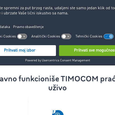
komunikacije
u
Besplatna upo
tegracija u
za dispoziciju
Jednostavna in
sopstveni alat 
termin
Sada zakažite 
tavno funkcioniše TIMOCOM praće
uživo