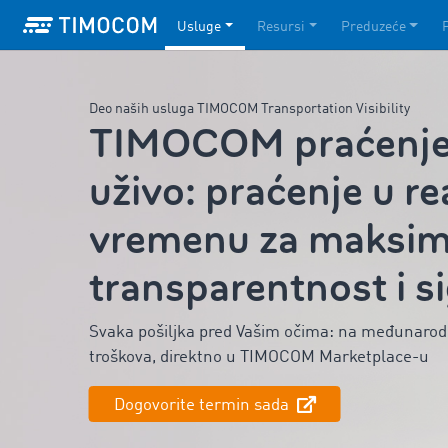
Usluge
Resursi
Preduzeće
Deo naših usluga TIMOCOM Transportation Visibility
TIMOCOM praćenje 
uživo: praćenje u r
vremenu za maksim
transparentnost i s
Svaka pošiljka pred Vašim očima: na međunarod
troškova, direktno u TIMOCOM Marketplace-u
Dogovorite termin sada