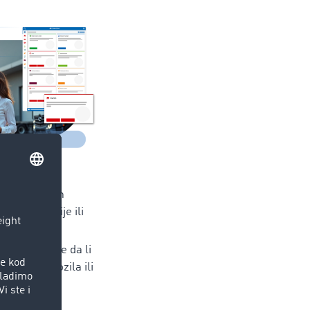
naloga
aćenje putem
-a, aplikacije ili
tku odlučite da li
a pozicija vozila ili
ransportne