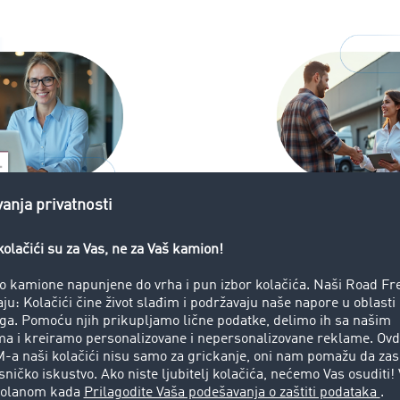
ca
Izvršioca 
transportu uživo za
Fleksibilno pr
ansparentnost
telematike, GPS
ručno
cije i pouzdana
ka (ETA)
U svakom trenu
će biti prikazan
avljanje rizicima
samo ETA
Optimizacija t
otreba u TIMOCOM