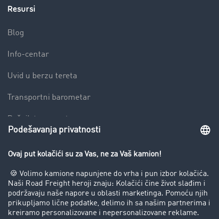
Resursi
Blog
Info-centar
Uvid u berzu tereta
Transportni barometar
Rečnik transporta
Zabrana vožnje za kamione
Preduzeće
Uspešne priče
Korisnici preporučuju korisnike