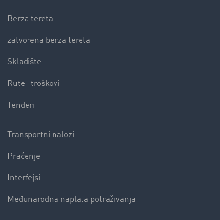
Berza tereta
zatvorena berza tereta
Skladište
Rute i troškovi
Tenderi
Transportni nalozi
Praćenje
Interfejsi
Međunarodna naplata potraživanja