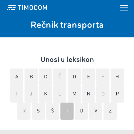
Rečnik transporta
Unosi u leksikon
A
B
C
Č
D
E
F
H
I
J
K
L
M
N
O
P
R
S
Š
T
U
V
Z