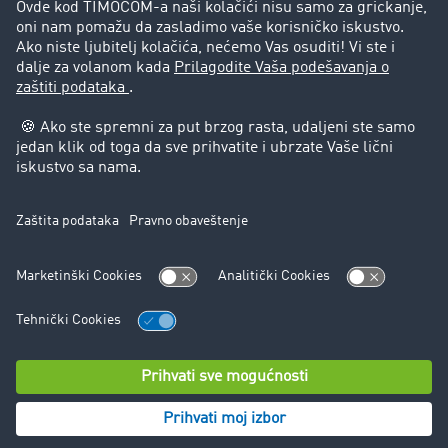
Pravna pitanja
Impressum
Opšti uslovi korišćenja
Zaštita podataka
Cookie-Einstellungen
Podrška
Podrška
© TIMOCOM GmbH 2024. Sva prava zadržana