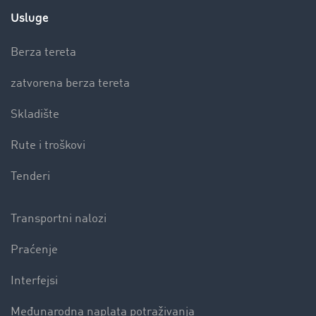
Usluge
Berza tereta
zatvorena berza tereta
Skladište
Rute i troškovi
Tenderi
Transportni nalozi
Praćenje
Interfejsi
Međunarodna naplata potraživanja