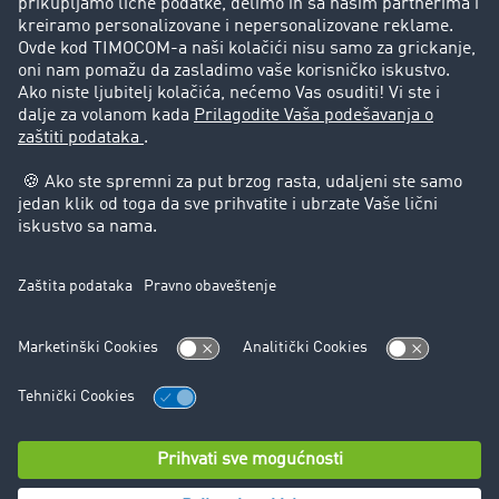
Korisnici preporučuju korisnike
Pravna pitanja
Impressum
Opšti uslovi korišćenja
Zaštita podataka
Cookie-Einstellungen
Podrška
Podrška