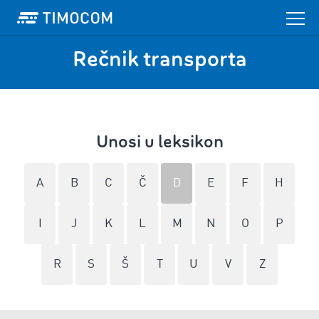
Rečnik transporta
Unosi u leksikon
A
B
C
Č
D
E
F
H
I
J
K
L
M
N
O
P
R
S
Š
T
U
V
Z