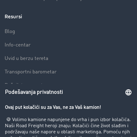
Resursi
Blog
Info-centar
Uvid u berzu tereta
Transportni barometar
Rečnik transporta
Zabrana vožnje za kamione
Preduzeće
Uspešne priče