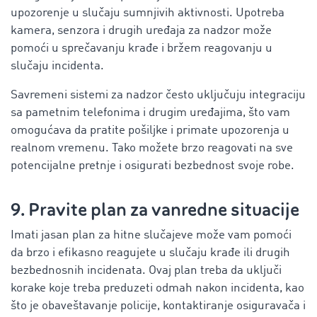
upozorenje u slučaju sumnjivih aktivnosti. Upotreba
kamera, senzora i drugih uređaja za nadzor može
pomoći u sprečavanju krađe i bržem reagovanju u
slučaju incidenta.
Savremeni sistemi za nadzor često uključuju integraciju
sa pametnim telefonima i drugim uređajima, što vam
omogućava da pratite pošiljke i primate upozorenja u
realnom vremenu. Tako možete brzo reagovati na sve
potencijalne pretnje i osigurati bezbednost svoje robe.
9. Pravite plan za vanredne situacije
Imati jasan plan za hitne slučajeve može vam pomoći
da brzo i efikasno reagujete u slučaju krađe ili drugih
bezbednosnih incidenata. Ovaj plan treba da uključi
korake koje treba preduzeti odmah nakon incidenta, kao
što je obaveštavanje policije, kontaktiranje osiguravača i