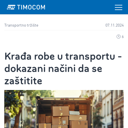
Transportno tržište
07.11.2024
6
Krađa robe u transportu -
dokazani načini da se
zaštitite