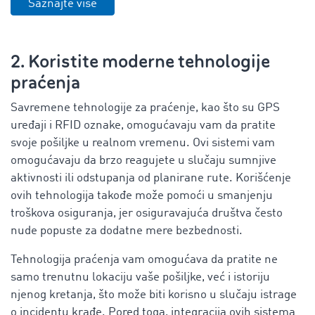
Saznajte više
2. Koristite moderne tehnologije
praćenja
Savremene tehnologije za praćenje, kao što su GPS
uređaji i RFID oznake, omogućavaju vam da pratite
svoje pošiljke u realnom vremenu. Ovi sistemi vam
omogućavaju da brzo reagujete u slučaju sumnjive
aktivnosti ili odstupanja od planirane rute. Korišćenje
ovih tehnologija takođe može pomoći u smanjenju
troškova osiguranja, jer osiguravajuća društva često
nude popuste za dodatne mere bezbednosti.
Tehnologija praćenja vam omogućava da pratite ne
samo trenutnu lokaciju vaše pošiljke, već i istoriju
njenog kretanja, što može biti korisno u slučaju istrage
o incidentu krađe. Pored toga, integracija ovih sistema