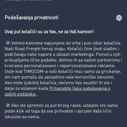
Rečnik transporta
Zabrana vožnje za kamione
Preduzeće
Uspešne priče
Korisnici preporučuju korisnike
Pravna pitanja
Impressum
Opšti uslovi korišćenja
Zaštita podataka