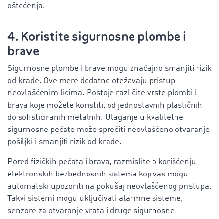
oštećenja.
4. Koristite sigurnosne plombe i
brave
Sigurnosne plombe i brave mogu značajno smanjiti rizik
od krađe. Ove mere dodatno otežavaju pristup
neovlašćenim licima. Postoje različite vrste plombi i
brava koje možete koristiti, od jednostavnih plastičnih
do sofisticiranih metalnih. Ulaganje u kvalitetne
sigurnosne pečate može sprečiti neovlašćeno otvaranje
pošiljki i smanjiti rizik od krađe.
Pored fizičkih pečata i brava, razmislite o korišćenju
elektronskih bezbednosnih sistema koji vas mogu
automatski upozoriti na pokušaj neovlašćenog pristupa.
Takvi sistemi mogu uključivati alarmne sisteme,
senzore za otvaranje vrata i druge sigurnosne