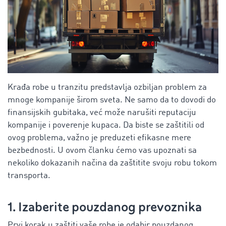
Krađa robe u tranzitu predstavlja ozbiljan problem za
mnoge kompanije širom sveta. Ne samo da to dovodi do
finansijskih gubitaka, već može narušiti reputaciju
kompanije i poverenje kupaca. Da biste se zaštitili od
ovog problema, važno je preduzeti efikasne mere
bezbednosti. U ovom članku ćemo vas upoznati sa
nekoliko dokazanih načina da zaštitite svoju robu tokom
transporta.
1. Izaberite pouzdanog prevoznika
Prvi korak u zaštiti vaše robe je odabir pouzdanog