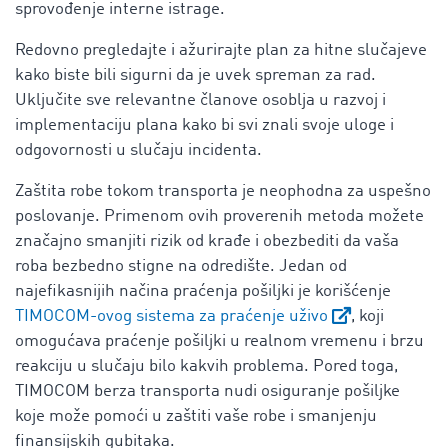
sprovođenje interne istrage.
Redovno pregledajte i ažurirajte plan za hitne slučajeve
kako biste bili sigurni da je uvek spreman za rad.
Uključite sve relevantne članove osoblja u razvoj i
implementaciju plana kako bi svi znali svoje uloge i
odgovornosti u slučaju incidenta.
Zaštita robe tokom transporta je neophodna za uspešno
poslovanje. Primenom ovih proverenih metoda možete
značajno smanjiti rizik od krađe i obezbediti da vaša
roba bezbedno stigne na odredište. Jedan od
najefikasnijih načina praćenja pošiljki je korišćenje
TIMOCOM-ovog sistema za praćenje uživo
, koji
omogućava praćenje pošiljki u realnom vremenu i brzu
reakciju u slučaju bilo kakvih problema. Pored toga,
TIMOCOM berza transporta nudi osiguranje pošiljke
koje može pomoći u zaštiti vaše robe i smanjenju
finansijskih gubitaka.