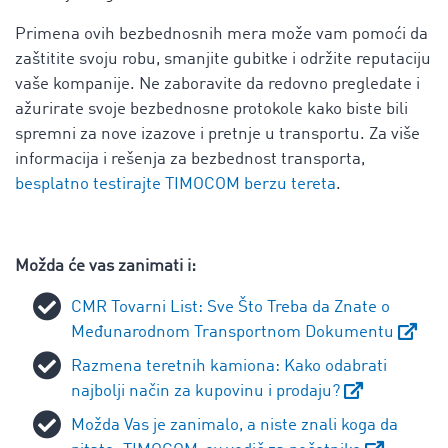
Primena ovih bezbednosnih mera može vam pomoći da
zaštitite svoju robu, smanjite gubitke i održite reputaciju
vaše kompanije. Ne zaboravite da redovno pregledate i
ažurirate svoje bezbednosne protokole kako biste bili
spremni za nove izazove i pretnje u transportu. Za više
informacija i rešenja za bezbednost transporta,
besplatno testirajte TIMOCOM berzu tereta
.
Možda će vas zanimati i:
CMR Tovarni List: Sve Što Treba da Znate o
Međunarodnom Transportnom Dokumentu
Razmena teretnih kamiona: Kako odabrati
najbolji način za kupovinu i prodaju?
Možda Vas je zanimalo, a niste znali koga da