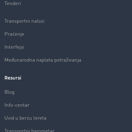
Tenderi
Transportni nalozi
Praćenje
Interfejsi
Međunarodna naplata potraživanja
Resursi
Blog
Info-centar
Uvid u berzu tereta
Transportni barometar