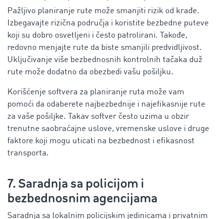
Pažljivo planiranje rute može smanjiti rizik od krađe.
Izbegavajte rizična područja i koristite bezbedne puteve
koji su dobro osvetljeni i često patrolirani. Takođe,
redovno menjajte rute da biste smanjili predvidljivost.
Uključivanje više bezbednosnih kontrolnih tačaka duž
rute može dodatno da obezbedi vašu pošiljku.
Korišćenje softvera za planiranje ruta može vam
pomoći da odaberete najbezbednije i najefikasnije rute
za vaše pošiljke. Takav softver često uzima u obzir
trenutne saobraćajne uslove, vremenske uslove i druge
faktore koji mogu uticati na bezbednost i efikasnost
transporta.
7. Saradnja sa policijom i
bezbednosnim agencijama
Saradnja sa lokalnim policijskim jedinicama i privatnim