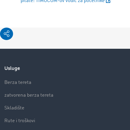
pitate: TIMOCOM-ov vodič za početnike
Usluge
Berza tereta
zatvorena berza tereta
Skladište
Rute i troškovi