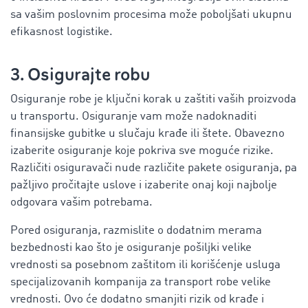
sa vašim poslovnim procesima može poboljšati ukupnu
efikasnost logistike.
3. Osigurajte robu
Osiguranje robe je ključni korak u zaštiti vaših proizvoda
u transportu. Osiguranje vam može nadoknaditi
finansijske gubitke u slučaju krađe ili štete. Obavezno
izaberite osiguranje koje pokriva sve moguće rizike.
Različiti osiguravači nude različite pakete osiguranja, pa
pažljivo pročitajte uslove i izaberite onaj koji najbolje
odgovara vašim potrebama.
Pored osiguranja, razmislite o dodatnim merama
bezbednosti kao što je osiguranje pošiljki velike
vrednosti sa posebnom zaštitom ili korišćenje usluga
specijalizovanih kompanija za transport robe velike
vrednosti. Ovo će dodatno smanjiti rizik od krađe i