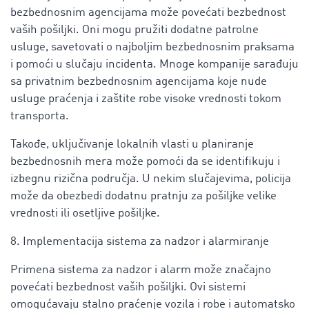
bezbednosnim agencijama može povećati bezbednost
vaših pošiljki. Oni mogu pružiti dodatne patrolne
usluge, savetovati o najboljim bezbednosnim praksama
i pomoći u slučaju incidenta. Mnoge kompanije sarađuju
sa privatnim bezbednosnim agencijama koje nude
usluge praćenja i zaštite robe visoke vrednosti tokom
transporta.
Takođe, uključivanje lokalnih vlasti u planiranje
bezbednosnih mera može pomoći da se identifikuju i
izbegnu rizična područja. U nekim slučajevima, policija
može da obezbedi dodatnu pratnju za pošiljke velike
vrednosti ili osetljive pošiljke.
8. Implementacija sistema za nadzor i alarmiranje
Primena sistema za nadzor i alarm može značajno
povećati bezbednost vaših pošiljki. Ovi sistemi
omogućavaju stalno praćenje vozila i robe i automatsko