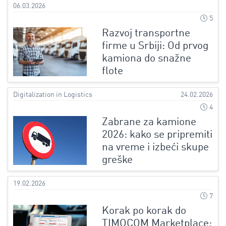
06.03.2026
5
Razvoj transportne
firme u Srbiji: Od prvog
kamiona do snažne
flote
Digitalization in Logistics
24.02.2026
4
Zabrane za kamione
2026: kako se pripremiti
na vreme i izbeći skupe
greške
19.02.2026
7
Korak po korak do
TIMOCOM Marketplace: