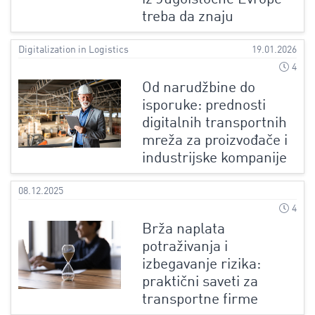
treba da znaju
Digitalization in Logistics
19.01.2026
4
Od narudžbine do
isporuke: prednosti
digitalnih transportnih
mreža za proizvođače i
industrijske kompanije
08.12.2025
4
Brža naplata
potraživanja i
izbegavanje rizika:
praktični saveti za
transportne firme