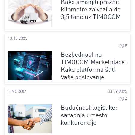
Kako smanjiti prazne
kilometre za vozila do
3,5 tone uz TIMOCOM
13.10.2025
5
Bezbednost na
TIMOCOM Marketplace:
Kako platforma štiti
Vaše poslovanje
TIMOCOM
03.09.2025
4
Budućnost logistike:
saradnja umesto
konkurencije