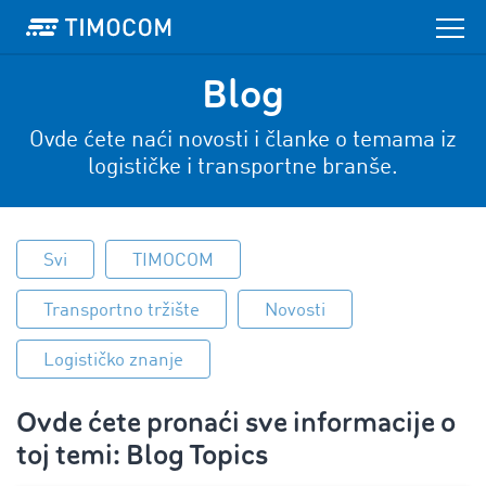
Blog
Ovde ćete naći novosti i članke o temama iz
logističke i transportne branše.
Svi
TIMOCOM
Transportno tržište
Novosti
Logističko znanje
Ovde ćete pronaći sve informacije o
toj temi: Blog Topics