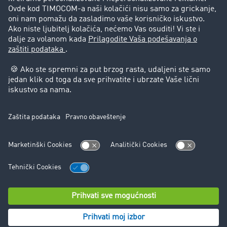
Korisnici preporučuju korisnike
Pravna pitanja
Impressum
Opšti uslovi korišćenja
Zaštita podataka
Cookie-Einstellungen
Podrška
Podrška
© TIMOCOM GmbH 2024. Sva prava zadržana