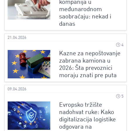
kompanija u
međunarodnom
saobraćaju: nekad i
danas
21.04.2026
4
Kazne za nepoštovanje
zabrana kamiona u
2026: Šta prevoznici
moraju znati pre puta
09.04.2026
5
Evropsko tržište
nadohvat ruke: Kako
digitalizacija logistike
odgovara na