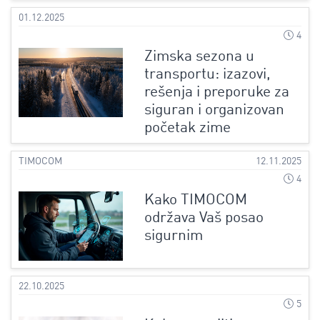
01.12.2025
4
Zimska sezona u
transportu: izazovi,
rešenja i preporuke za
siguran i organizovan
početak zime
TIMOCOM
12.11.2025
4
Kako TIMOCOM
održava Vaš posao
sigurnim
22.10.2025
5