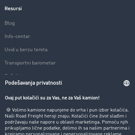
Resursi
Blog
Info-centar
Uvid u berzu tereta
Transportni barometar
Rečnik transporta
Zabrana vožnje za kamione
Preduzeće
Uspešne priče