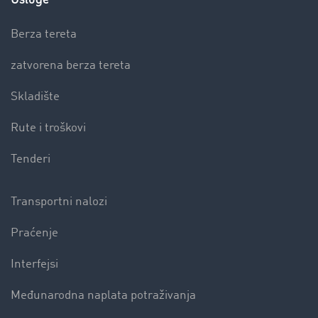
Berza tereta
zatvorena berza tereta
Skladište
Rute i troškovi
Tenderi
Transportni nalozi
Praćenje
Interfejsi
Međunarodna naplata potraživanja