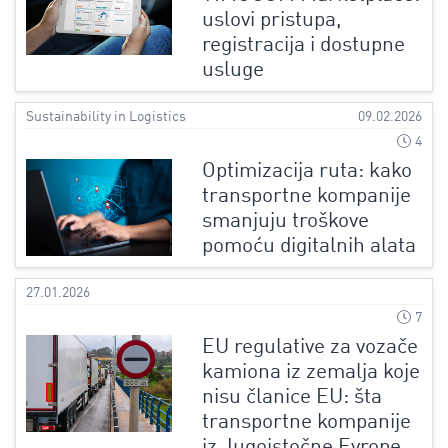
uslovi pristupa,
registracija i dostupne
usluge
Sustainability in Logistics
09.02.2026
4
Optimizacija ruta: kako
transportne kompanije
smanjuju troškove
pomoću digitalnih alata
27.01.2026
7
EU regulative za vozače
kamiona iz zemalja koje
nisu članice EU: šta
transportne kompanije
iz Jugoistočne Evrope