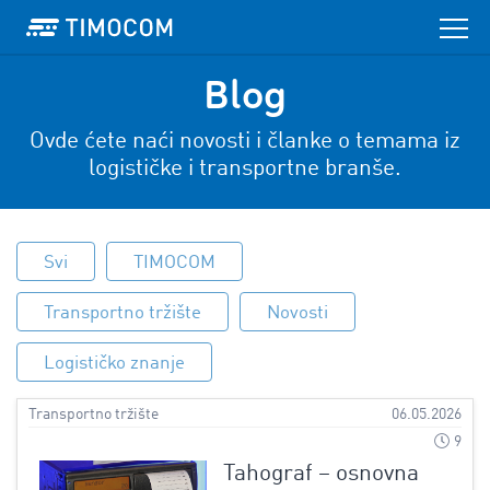
Blog
Ovde ćete naći novosti i članke o temama iz
logističke i transportne branše.
Svi
TIMOCOM
Transportno tržište
Novosti
Logističko znanje
Transportno tržište
06.05.2026
9
Tahograf – osnovna