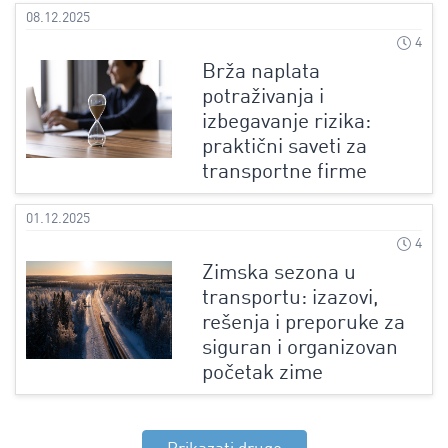
08.12.2025
4
Brža naplata
potraživanja i
izbegavanje rizika:
praktični saveti za
transportne firme
01.12.2025
4
Zimska sezona u
transportu: izazovi,
rešenja i preporuke za
siguran i organizovan
početak zime