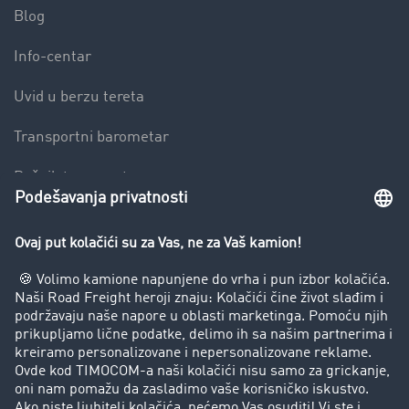
Blog
Info-centar
Uvid u berzu tereta
Transportni barometar
Rečnik transporta
Zabrana vožnje za kamione
Preduzeće
Uspešne priče
Korisnici preporučuju korisnike
Pravna pitanja