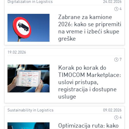
Digitalization in Logistics
24.02.2026
4
Zabrane za kamione
2026: kako se pripremiti
na vreme i izbeći skupe
greške
19.02.2026
7
Korak po korak do
TIMOCOM Marketplace:
uslovi pristupa,
registracija i dostupne
usluge
Sustainability in Logistics
09.02.2026
4
Optimizacija ruta: kako