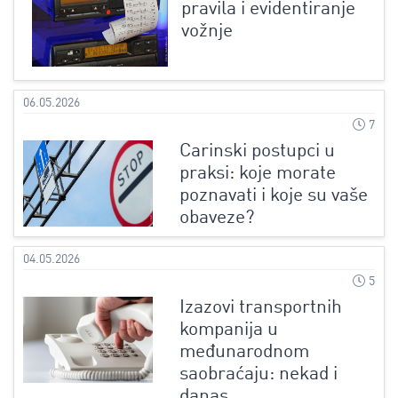
pravila i evidentiranje
vožnje
06.05.2026
7
Carinski postupci u
praksi: koje morate
poznavati i koje su vaše
obaveze?
04.05.2026
5
Izazovi transportnih
kompanija u
međunarodnom
saobraćaju: nekad i
danas