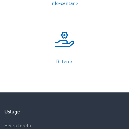
Info-centar >
Bilten >
Usluge
Berza tereta