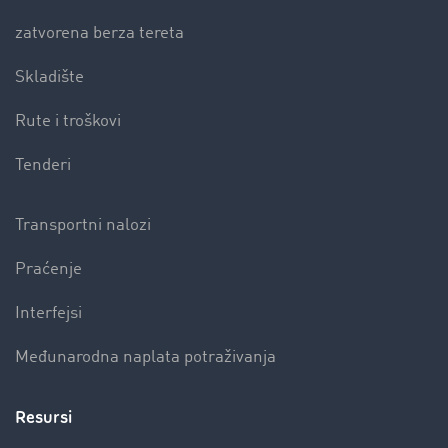
zatvorena berza tereta
Skladište
Rute i troškovi
Tenderi
Transportni nalozi
Praćenje
Interfejsi
Međunarodna naplata potraživanja
Resursi