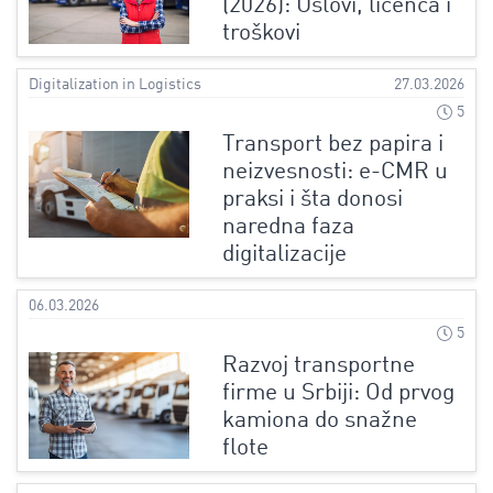
(2026): Uslovi, licenca i
troškovi
Digitalization in Logistics
27.03.2026
5
Transport bez papira i
neizvesnosti: e-CMR u
praksi i šta donosi
naredna faza
digitalizacije
06.03.2026
5
Razvoj transportne
firme u Srbiji: Od prvog
kamiona do snažne
flote