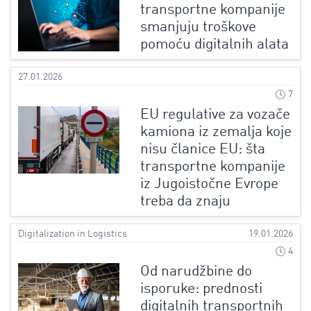
transportne kompanije
smanjuju troškove
pomoću digitalnih alata
27.01.2026
7
EU regulative za vozače
kamiona iz zemalja koje
nisu članice EU: šta
transportne kompanije
iz Jugoistočne Evrope
treba da znaju
Digitalization in Logistics
19.01.2026
4
Od narudžbine do
isporuke: prednosti
digitalnih transportnih