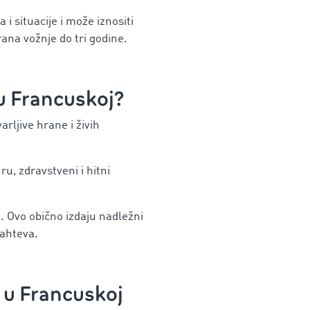
 i situacije i može iznositi
ana vožnje do tri godine.
u Francuskoj
?
arljive hrane i živih
ru, zdravstveni i hitni
. Ovo obično izdaju nadležni
zahteva.
 u Francuskoj