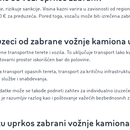
 rizikuje sankcije. Visina kazni varira u zavisnosti od regiona
0 € za preduzeća. Pored toga, vozaču može biti izrečena zabr
zuzeci od
zabrane vožnje kamiona 
ne transportne terete i vozila. To uključuje transport lako kv
 tovarni prostor iskorišćen bar do polovine.
a transport opasnih tereta, transport za kritičnu infrastruktu
e službe i snabdevanja.
atke može se takođe podneti zahtev za individualno izuzeće
v je razumljiv razlog kao i poštovanje važećih bezbednosnih 
tu uprkos
zabrani vožnje kamiona