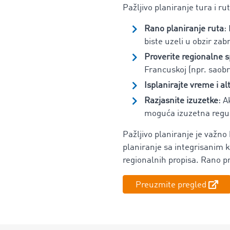
Pažljivo planiranje tura i ru
Rano planiranje ruta
:
biste uzeli u obzir zab
Proverite regionalne s
Francuskoj (npr. saobr
Isplanirajte vreme i a
Razjasnite izuzetke
: A
moguća izuzetna regul
Pažljivo planiranje je važno 
planiranje sa integrisanim 
regionalnih propisa. Rano p
Preuzmite pregled