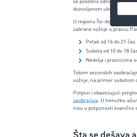
se posebno odnose na februa
dozvoljenom ukupnom težinom
U regionu Île-de-France (ve
zabrane vožnje u pravcu Par
Petak od 16 do 21 čas
Subota od 10 do 18 ča
Nedelja i praznicima o
Tokom sezonskih saobraćajn
vožnje, na primer subotom 
Potpun i obavezujući pregle
saobraćaja
. U trenutku ažur
nisu u potpunosti zvanično 
Šta se dešava a