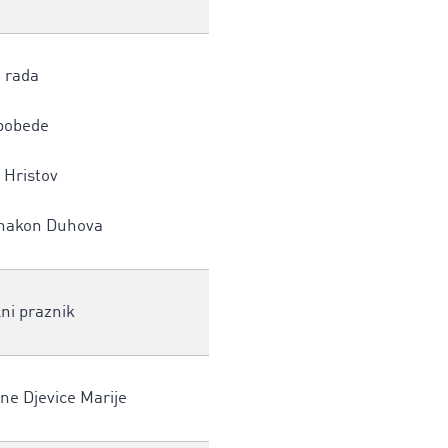
 rada
pobede
 Hristov
 nakon Duhova
ni praznik
ne Djevice Marije