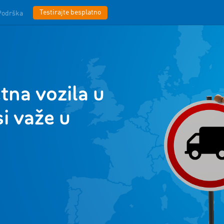
Testirajte besplatno
Podrška
tna vozila u
i važe u