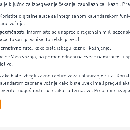
ta je ključno za izbegavanje čekanja, zaobilaznica i kazni. Pra
 Koristite digitalne alate sa integrisanom kalendarskom fun
rane vožnje.
pecifičnosti
: Informišite se unapred o regionalnim ili sezo
aćaj tokom praznika, tunelski pravci).
lternativne rute
: kako biste izbegli kazne i kašnjenja.
ko se Vaša vožnja, na primer, odnosi na sveže namirnice ili op
ativa.
kako biste izbegli kazne i optimizovali planiranje ruta. Korist
kalendarom zabrane vožnje kako biste uvek imali pregled akt
roverite mogućnosti izuzetaka i alternative. Preuzmite svoj 