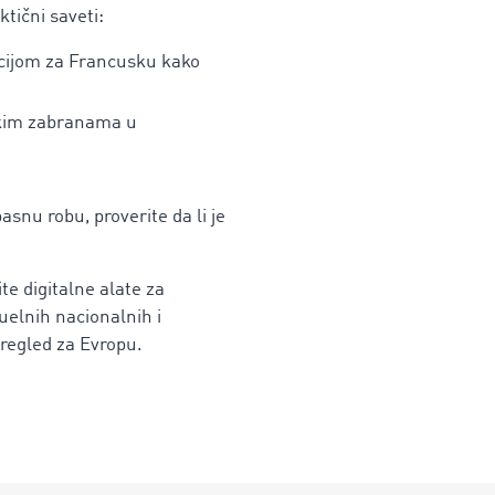
ktični saveti:
kcijom za Francusku kako
nskim zabranama u
asnu robu, proverite da li je
ite digitalne alate za
uelnih nacionalnih i
pregled za Evropu.