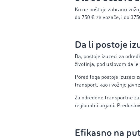
Ko ne poštuje zabranu vožnje,
do 750 € za vozače, i do 375
Da li postoje i
Da, postoje izuzeci za određe
životinja, pod uslovom da je
Pored toga
postoje izuzeci z
transport, kao i vožnje javn
Za određene transportne zad
regionalni organi. Preduslo
Efikasno na pu