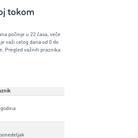
oj
tokom
na počinje u 22 časa, veče
je važi celog dana od 0 do
e.
Pregled važnih praznika
aznik
 godina
 ponedeljak