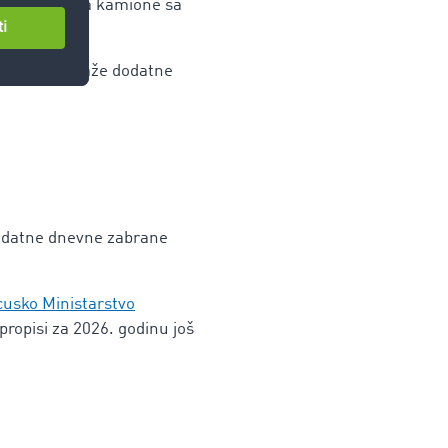
do 24 časa, za kamione sa
A10 i A13, važe dodatne
dodatne dnevne zabrane
cusko Ministarstvo
ropisi za 2026. godinu još