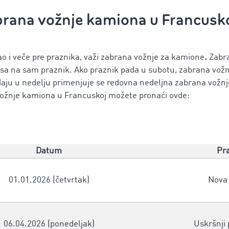
abrana vožnje kamiona u Francusk
o i veče pre praznika, važi zabrana vožnje za kamione
.
Zabra
časa na sam praznik. Ako praznik pada u subotu, zabrana vožn
adaju u nedelju primenjuje se redovna nedeljna zabrana vožnj
ožnje kamiona u Francuskoj možete pronaći ovde:
Datum
Pr
01.01.2026 (četvrtak)
Nova
06.04.2026 (ponedeljak)
Uskršnji