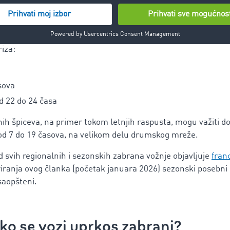
r i početak marta u periodu od 7 do 18 časova, kao i od 22 
 od 7,5 t i više.
liki Pariz) na odabranim deonicama autoputa, na primer A6, 
iza:
sova
d 22 do 24 časa
ih špiceva, na primer tokom letnjih raspusta, mogu važiti 
od 7 do 19 časova, na velikom delu drumskog mreže.
d svih regionalnih i sezonskih zabrana vožnje objavljuje
fran
iranja ovog članka (početak januara 2026) sezonski posebni p
saopšteni.
ko se vozi uprkos zabrani?