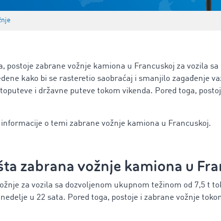
žnje
ka, postoje zabrane vožnje kamiona u Francuskoj za vozila 
edene kako bi se rasteretio saobraćaj i smanjilo zagađenje v
oputeve i državne puteve tokom vikenda. Pored toga, postoj
 informacije o temi
zabrane vožnje kamiona u Francuskoj.
pšta zabrana vožnje kamiona u Fr
vožnje za vozila sa dozvoljenom ukupnom težinom od 7,5 t t
 nedelje
u 22 sata. Pored toga, postoje i zabrane vožnje toko