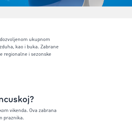
sa dozvoljenom ukupnom
azduha, kao i buka. Zabrane
e regionalne i sezonske
ancuskoj?
okom vikenda. Ova zabrana
m praznika.