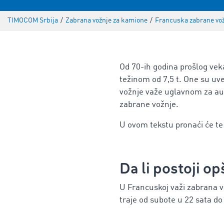
TIMOCOM Srbija
/
Zabrana vožnje za kamione
/
Francuska zabrane vo
Od 70-ih godina prošlog ve
težinom od 7,5 t. One su uv
vožnje važe uglavnom za aut
zabrane vožnje.
U ovom tekstu pronaći će te
Da li postoji o
U Francuskoj važi zabrana 
traje od
subote
u 22 sata
do