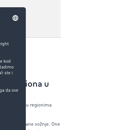
 sveti
je 1918.
ni praznik
je kamiona u
amiona. Tako u regionima
žića.
odatne zabrane vožnje. One