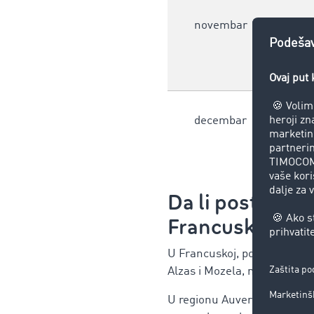
novembar
decembar
Da li postoje r
Francuskoj
?
U Francuskoj, pored naciona
Alzas i Mozela, na primer, v
U regionu Auvergne-Rhône-