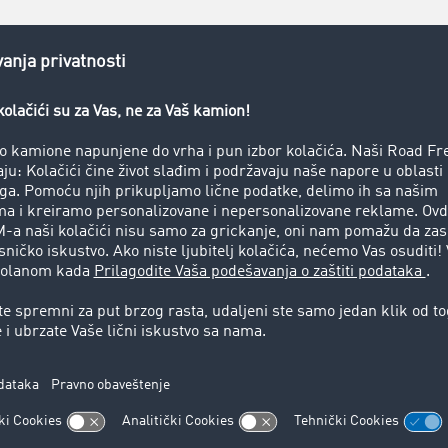
01.11.2026 (nedelja)
Svi
11.11.2026 (sreda)
Primir
25.12.2026 (petak)
1. Božić
egionalne i sezonske
zabrane vožn
lnih propisa, važe i regionalne i sezonske zabrane vožnje k
aže dodatne zabrane vožnje na Veliki petak i na drugi dan Bo
Alpes tokom zimske sezone na određenim relacijama važe d