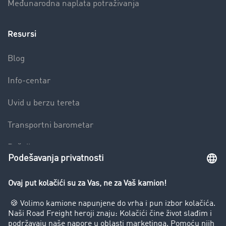
Međunarodna naplata potraživanja
Resursi
Blog
Info-centar
Uvid u berzu tereta
Transportni barometar
Rečnik transporta
Zabrana vožnje za kamione
Preduzeće
Uspešne priče