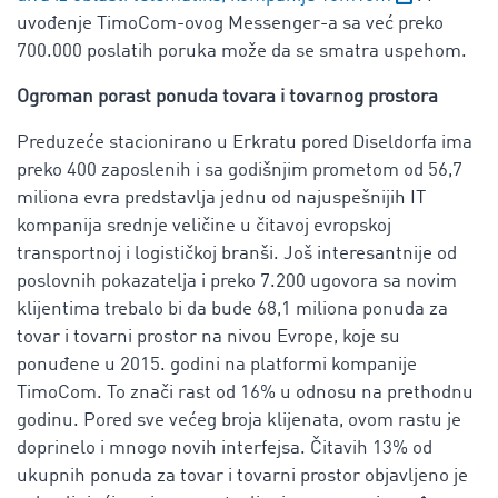
uvođenje TimoCom-ovog Messenger-a sa već preko
700.000 poslatih poruka može da se smatra uspehom.
Ogroman porast ponuda tovara i tovarnog prostora
Preduzeće stacionirano u Erkratu pored Diseldorfa ima
preko 400 zaposlenih i sa godišnjim prometom od 56,7
miliona evra predstavlja jednu od najuspešnijih IT
kompanija srednje veličine u čitavoj evropskoj
transportnoj i logističkoj branši. Još interesantnije od
poslovnih pokazatelja i preko 7.200 ugovora sa novim
klijentima trebalo bi da bude 68,1 miliona ponuda za
tovar i tovarni prostor na nivou Evrope, koje su
ponuđene u 2015. godini na platformi kompanije
TimoCom. To znači rast od 16% u odnosu na prethodnu
godinu. Pored sve većeg broja klijenata, ovom rastu je
doprinelo i mnogo novih interfejsa. Čitavih 13% od
ukupnih ponuda za tovar i tovarni prostor objavljeno je