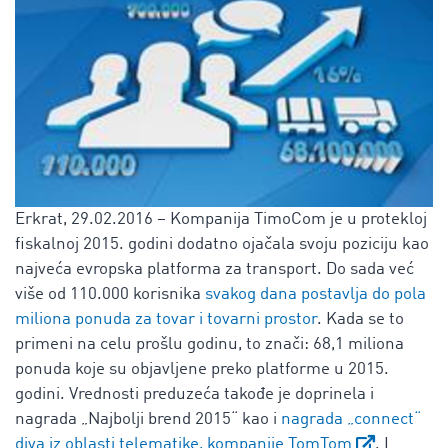
Erkrat, 29.02.2016 – Kompanija TimoCom je u protekloj
fiskalnoj 2015. godini dodatno ojačala svoju poziciju kao
najveća evropska platforma za transport. Do sada već
više od 110.000 korisnika
svakog dana postavlja do pola
miliona ponuda za tovar i tovarni prostor
. Kada se to
primeni na celu prošlu godinu, to znači: 68,1 miliona
ponuda koje su objavljene preko platforme u 2015.
godini. Vrednosti preduzeća takođe je doprinela i
nagrada „Najbolji brend 2015“ kao i
nagrada „connect“
diva iz oblasti telematike, kompanije TomTom
. I