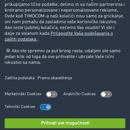
Korisnici preporučuju korisnike
Pravna pitanja
Impressum
Opšti uslovi korišćenja
Zaštita podataka
Cookie-Einstellungen
Podrška
Podrška