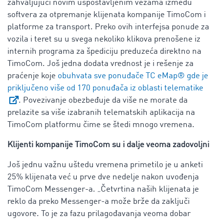
zahvaljujući novim uspostavljenim vezama između
softvera za otpremanje klijenata kompanije TimoCom i
platforme za transport. Preko ovih interfejsa ponude za
vozila i teret su u svega nekoliko klikova prenošene iz
internih programa za špediciju preduzeća direktno na
TimoCom. Još jedna dodata vrednost je i rešenje za
praćenje koje
obuhvata sve ponuđače TC eMap® gde je
priključeno više od 170 ponuđača iz oblasti telematike
. Povezivanje obezbeđuje da više ne morate da
prelazite sa više izabranih telematskih aplikacija na
TimoCom platformu čime se štedi mnogo vremena.
Klijenti kompanije TimoCom su i dalje veoma zadovoljni
Još jednu važnu uštedu vremena primetilo je u anketi
25% klijenata već u prve dve nedelje nakon uvođenja
TimoCom Messenger-a. „Četvrtina naših klijenata je
reklo da preko Messenger-a može brže da zaključi
ugovore. To je za fazu prilagođavanja veoma dobar