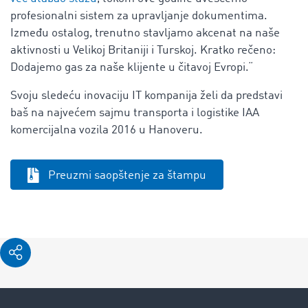
profesionalni sistem za upravljanje dokumentima.
Između ostalog, trenutno stavljamo akcenat na naše
aktivnosti u Velikoj Britaniji i Turskoj. Kratko rečeno:
Dodajemo gas za naše klijente u čitavoj Evropi.“
Svoju sledeću inovaciju IT kompanija želi da predstavi
baš na najvećem sajmu transporta i logistike IAA
komercijalna vozila 2016 u Hanoveru.
Preuzmi saopštenje za štampu