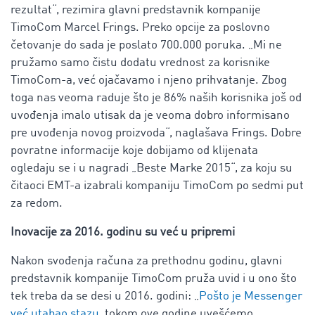
rezultat“, rezimira glavni predstavnik kompanije
TimoCom Marcel Frings. Preko opcije za poslovno
četovanje do sada je poslato 700.000 poruka. „Mi ne
pružamo samo čistu dodatu vrednost za korisnike
TimoCom-a, već ojačavamo i njeno prihvatanje. Zbog
toga nas veoma raduje što je 86% naših korisnika još od
uvođenja imalo utisak da je veoma dobro informisano
pre uvođenja novog proizvoda“, naglašava Frings. Dobre
povratne informacije koje dobijamo od klijenata
ogledaju se i u nagradi „Beste Marke 2015“, za koju su
čitaoci EMT-a izabrali kompaniju TimoCom po sedmi put
za redom.
Inovacije za 2016. godinu su već u pripremi
Nakon svođenja računa za prethodnu godinu, glavni
predstavnik kompanije TimoCom pruža uvid i u ono što
tek treba da se desi u 2016. godini: „
Pošto je Messenger
već utabao stazu
, tokom ove godine uvešćemo