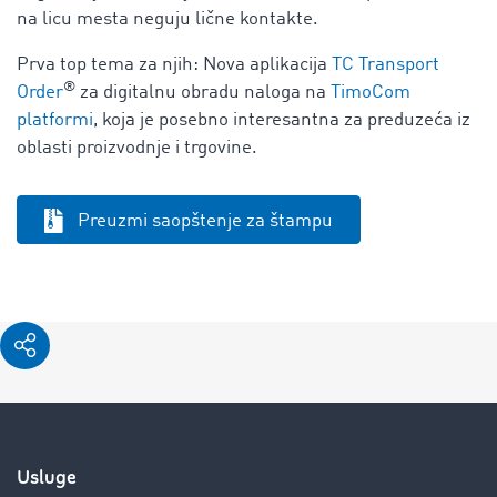
na licu mesta neguju lične kontakte.
Prva top tema za njih: Nova aplikacija
TC Transport
®
Order
za digitalnu obradu naloga na
TimoCom
platformi
, koja je posebno interesantna za preduzeća iz
oblasti proizvodnje i trgovine.
Preuzmi saopštenje za štampu
Usluge