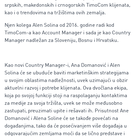
srpskih, makedonskih i crnogorskih TimoCom klijenata,
kao i o trendovima na tržištima ovih zemalja.
Njen kolega Alen Solina od 2016. godine radi kod
TimoCom-a kao Account Manager i sada je kao Country
Manager nadležan za Sloveniju, Bosnu i Hrvatsku.
Kao novi Country Manager-i, Ana Domanović i Alen
Solina će se ubuduće baviti marketinškim strategijama
u svojim oblastima nadležnosti, uvek uzimajući u obzir
aktuelni razvoj i potrebe klijenata. Ova dvočlana ekipa,
koja po svojoj funkciji stoji na raspolaganju kontaktima
za medije za svoja tržišta, uvek se može međusobno
zastupati, preuzimati upite i rešavati ih. Prisutnost Ane
Domanović i Alena Soline će se takođe povećati na
događanjima, tako da će posećivanjem više događaja u
odgovarajućim zemljama moći da se lično predstave i