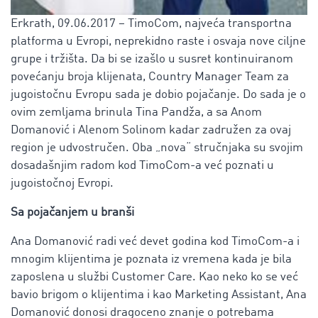
Erkrath, 09.06.2017 – TimoCom, najveća transportna
platforma u Evropi, neprekidno raste i osvaja nove ciljne
grupe i tržišta. Da bi se izašlo u susret kontinuiranom
povećanju broja klijenata, Country Manager Team za
jugoistočnu Evropu sada je dobio pojačanje. Do sada je o
ovim zemljama brinula Tina Pandža, a sa Anom
Domanović i Alenom Solinom kadar zadružen za ovaj
region je udvostručen. Oba „nova“ stručnjaka su svojim
dosadašnjim radom kod TimoCom-a već poznati u
jugoistočnoj Evropi.
Sa pojačanjem u branši
Ana Domanović radi već devet godina kod TimoCom-a i
mnogim klijentima je poznata iz vremena kada je bila
zaposlena u službi Customer Care. Kao neko ko se već
bavio brigom o klijentima i kao Marketing Assistant, Ana
Domanović donosi dragoceno znanje o potrebama