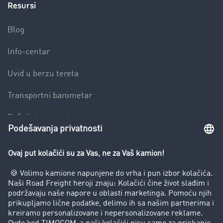
Resursi
Blog
Info-centar
Uvid u berzu tereta
Transportni barometar
Rečnik transporta
Zabrana vožnje za kamione
Preduzeće
Uspešne priče
Korisnici preporučuju korisnike