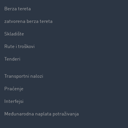
Berza tereta
zatvorena berza tereta
Skladište
Rute i troškovi
Tenderi
Transportni nalozi
Praćenje
Interfejsi
Međunarodna naplata potraživanja