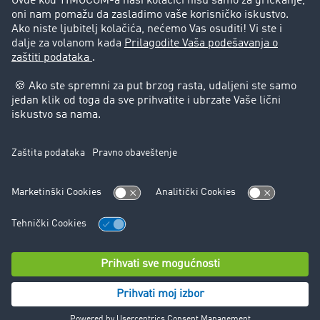
Pravna pitanja
Impressum
Opšti uslovi korišćenja
Zaštita podataka
Cookie-Einstellungen
Podrška
Podrška
© TIMOCOM GmbH 2024. Sva prava zadržana