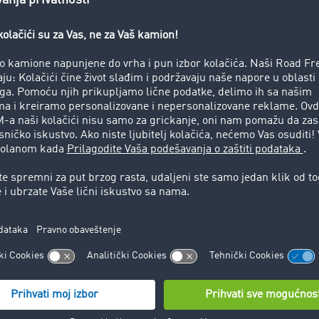
ansportbotschafter e.V., koje zastupa interese transportne
 katastrofalnim poplavama. „I prošle godine smo sakupili p
vama u Češkoj i izveli transport brzo i bez birokratije. Jasno
a na Balkanu“, kaže ambasador transportne branše Gunnar
 se pokazala komplikovanijom nego što se mislilo. Transport 
lanice EU i odgovarajuće carinske formalnosti. „Srećom ima
 i iskustvu bosanske pomoći Bergkamen-Werne i špediciji Tri
az kamiona u Bosnu. Tako smo konačno mogli da spakujemo 
 za bebe), toalet papir, boje, malter, gumene kecelje, gume
acije velikodušnih preduzeća iz oblasti industrije i trgovine iz
Becker. U utovaru su nam pomoć pružili volonteri udruženja,
rlove škole iz Hama.