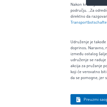
Nakon kraćeg zadrža
području. „Za odredi
direktno da razgova
Transportbotschafte
Udruženje je takođe 
doprinos. Naravno, 
između ostalog šalje 
udruženje se raduje š
akcija za pružanje p
koji će verovatno bit
da se pomogne, jer s
Preuzmi sao