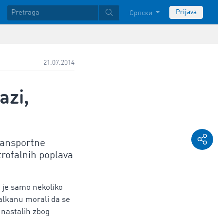
Prijava
Српски
21.07.2014
azi,
ransportne
rofalnih poplava
o je samo nekoliko
Balkanu morali da se
 nastalih zbog