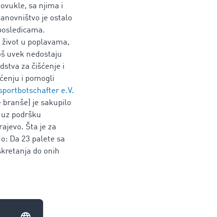
povukle, sa njima i
anovništvo je ostalo
posledicama.
o život u poplavama,
još uvek nedostaju
dstva za čišćenje i
šćenju i pomogli
sportbotschafter e.V.
branše) je sakupilo
 uz podršku
ajevo. Šta je za
o: Da 23 palete sa
skretanja do onih