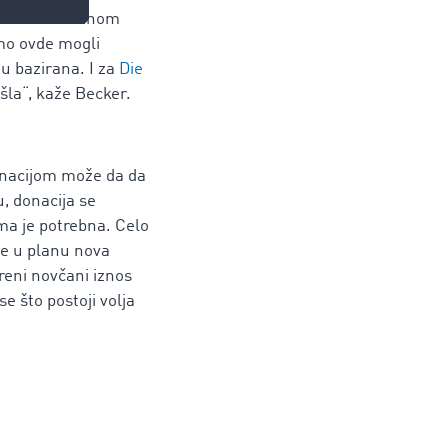
renuo ka kriznom
smo ovde mogli
u bazirana. I za
Die
šla“, kaže Becker.
donacijom može da da
, donacija se
ima je potrebna. Celo
 je u planu nova
freni novčani iznos
e što postoji volja