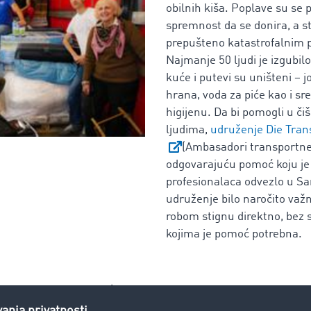
obilnih kiša. Poplave su se 
spremnost da se donira, a st
prepušteno katastrofalnim 
Najmanje 50 ljudi je izgubil
kuće i putevi su uništeni – 
hrana, voda za piće kao i sre
higijenu. Da bi pomogli u či
ljudima,
udruženje Die Tran
(Ambasadori transportne 
odgovarajuću pomoć koju je
profesionalaca odvezlo u Sar
udruženje bilo naročito važn
robom stignu direktno, bez 
kojima je pomoć potrebna.
za ukazivanje pomoći