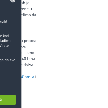
 branše, odmah je
omoć za ugrožene u
 je da sada želimo da
 Becker.
su otežavali propisi
mo dobru mrežu i
motrans, dobili smo
u kamion od 40 tona
ne čizme i sredstva
 Diseldorfa i
radnici TimoCom-a
i