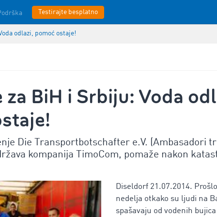
Testirajte besplatno
Podrška
 Voda odlazi, pomoć ostaje!
 za BiH i Srbiju: Voda odl
staje!
je Die Transportbotschafter e.V. (Ambasadori t
održava kompanija TimoCom, pomaže nakon katast
Diseldorf 21.07.2014. Prošl
nedelja otkako su ljudi na 
spašavaju od vodenih bujica