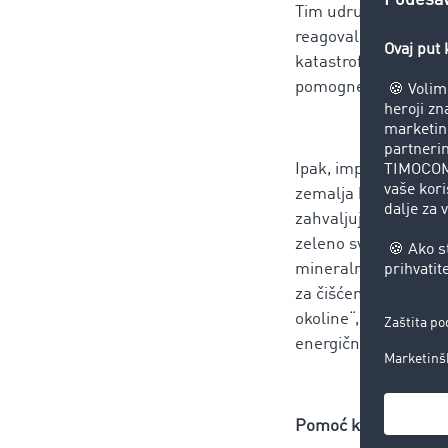
Tim udruženja Die Tr
reagovalo na vesti o
katastrofalnim popla
pomognemo i ljudim
Ipak, implementacija
zemalja koje nisu č
zahvaljujući podršci
zeleno svetlo za ul
mineralnu vodu (vodu
za čišćenje – sve don
okoline“, raduje se 
energični učenici Ka
Pomoć koja stiže