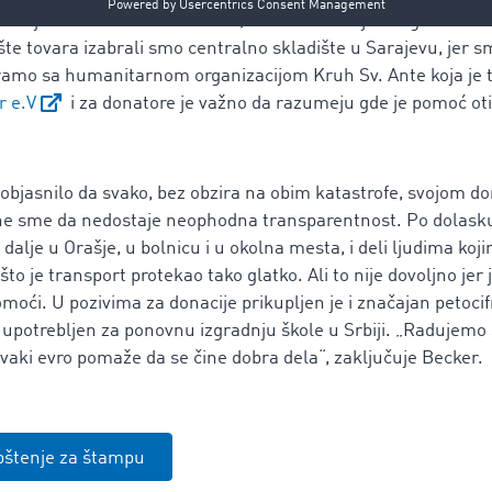
vanja na carini u Dortmundu, iskusni vozač je istog dana k
šte tovara izabrali smo centralno skladište u Sarajevu, jer 
ramo sa humanitarnom organizacijom Kruh Sv. Ante koja je t
r e.V
i za donatore je važno da razumeju gde je pomoć oti
objasnilo da svako, bez obzira na obim katastrofe, svojom 
ne sme da nedostaje neophodna transparentnost. Po dolasku
dalje u Orašje, u bolnicu i u okolna mesta, i deli ljudima koj
to je transport protekao tako glatko. Ali to nije dovoljno jer
omoći. U pozivima za donacije prikupljen je i značajan petoci
i upotrebljen za ponovnu izgradnju škole u Srbiji. „Radujemo s
vaki evro pomaže da se čine dobra dela“, zaključuje Becker.
pštenje za štampu