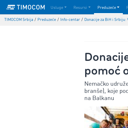
Usluge
Resursi
Preduzeće
TIMOCOM Srbija
/
Preduzeće
/
Info-centar
/
Donacije za BiH i Srbiju:
Donacije
pomoć o
Nemačko udružen
branše), koje p
na Balkanu