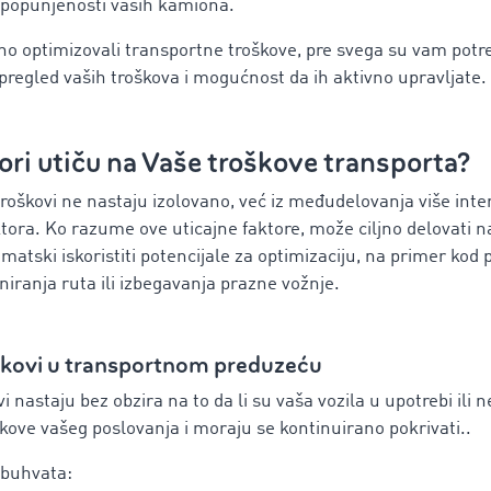
o popunjenosti vaših kamiona.
jano optimizovali transportne troškove, pre svega su vam pot
 pregled vaših troškova i mogućnost da ih aktivno upravljate.
tori utiču na Vaše troškove transporta?
roškovi ne nastaju izolovano, već iz međudelovanja više inter
tora. Ko razume ove uticajne faktore, može ciljno delovati n
ematski iskoristiti potencijale za optimizaciju, na primer kod
iranja ruta ili izbegavanja prazne vožnje.
oškovi u transportnom preduzeću
vi nastaju bez obzira na to da li su vaša vozila u upotrebi ili n
kove vašeg poslovanja i moraju se kontinuirano pokrivati..
obuhvata: