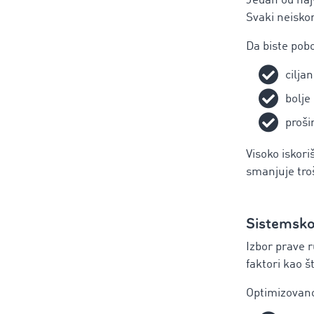
Jedan od naj
Svaki neisko
Da biste pobo
cilja
bolje
proši
Visoko iskori
smanjuje tro
Sistemsko 
Izbor prave r
faktori kao š
Optimizovano