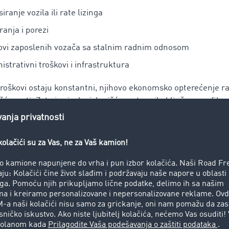
iranje vozila ili rate lizinga
ranja i porezi
ovi zaposlenih vozača sa stalnim radnim odnosom
istrativni troškovi i infrastruktura
troškovi ostaju konstantni, njihovo ekonomsko opterećenje ra
rišćenosti. Zato je visoka iskorišćenost vozila ključna za efika
ih troškova.
vi troškovi u transportnom procesu
troškovi nastaju direktno tokom obavljanja transporta. Oni s
 broja pređenih kilometara, iskorišćenosti tovarnog prostora
nljivi troškovi su: