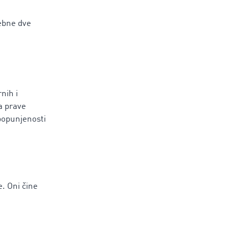
rebne dve
nih i
a prave
 popunjenosti
e. Oni čine