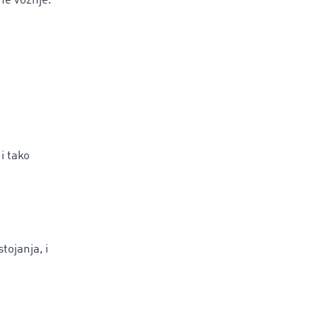
ne vožnje.
i tako
tojanja, i