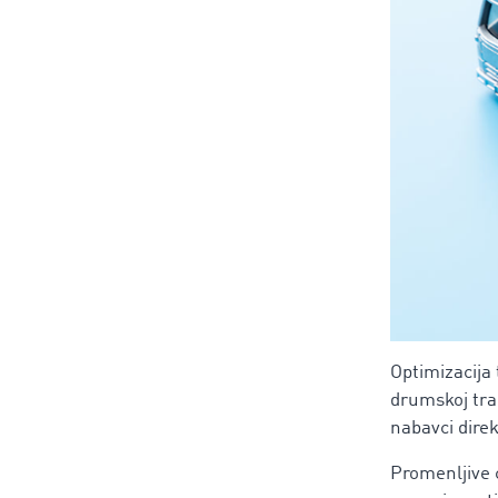
Optimizacija 
drumskoj tran
nabavci dire
Promenljive c