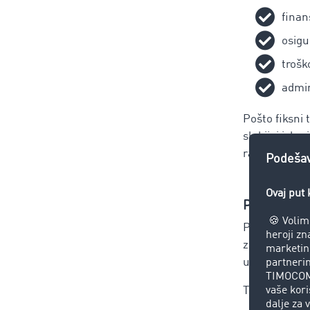
finans
osigu
trošk
admin
Pošto fiksni 
slabijoj isko
raspodelu ov
Promenlji
Promenljivi 
zavisnosti od
uslova rada.
Tipični prome