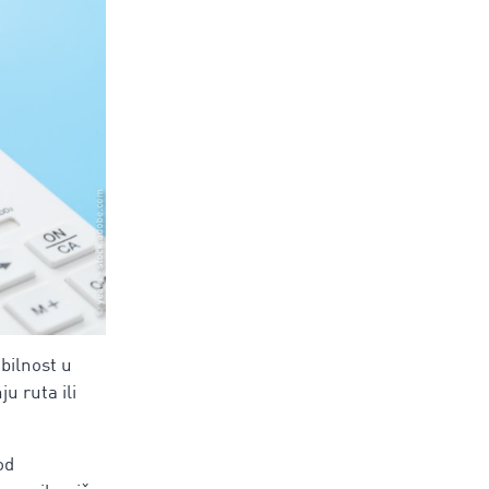
bilnost u
u ruta ili
od