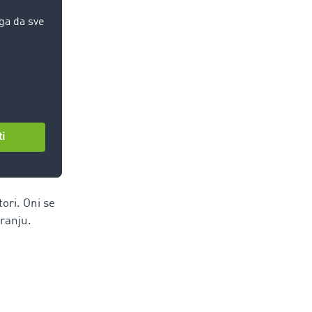
zovanim
a.
ori. Oni se
iranju.