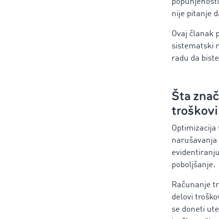
popunjenosti
nije pitanje 
Ovaj članak p
sistematski 
radu da biste
Šta znač
troškovi
Optimizacija
narušavanja 
evidentiranju
poboljšanje.
Računanje tr
delovi troško
se doneti ute