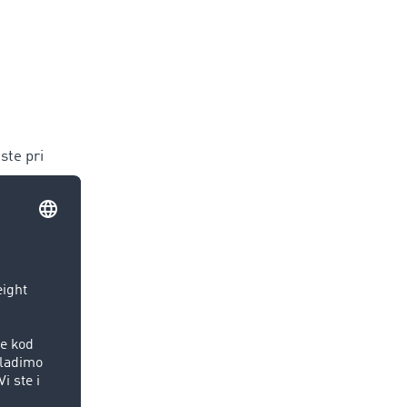
ste pri
snu
e menjaju u
 i konkretnih