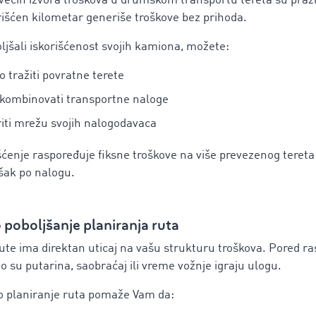
većih izvora troškova u drumskom transportu tereta su praz
rišćen kilometar generiše troškove bez prihoda.
ljšali iskorišćenost svojih kamiona, možete:
no tražiti povratne terete
 kombinovati transportne naloge
riti mrežu svojih nalogodavaca
šćenje raspoređuje fiksne troškove na više prevezenog tereta 
šak po nalogu.
poboljšanje planiranja ruta
ute ima direktan uticaj na vašu strukturu troškova. Pored ras
to su putarina, saobraćaj ili vreme vožnje igraju ulogu.
 planiranje ruta pomaže Vam da: