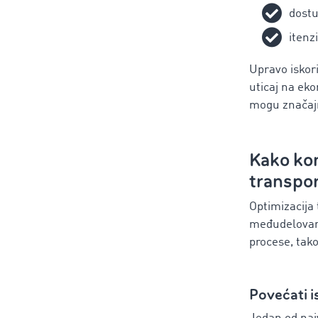
dostu
itenz
Upravo iskor
uticaj na ek
mogu značajn
Kako ko
transpo
Optimizacija
međudelovanj
procese, tako
Povećati i