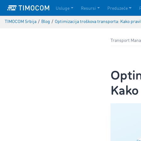
Usluge
Resursi
Preduzeće
TIMOCOM Srbija
/
Blog
/
Optimizacija troškova transporta: Kako pravi
Transport Mana
Optim
Kako 