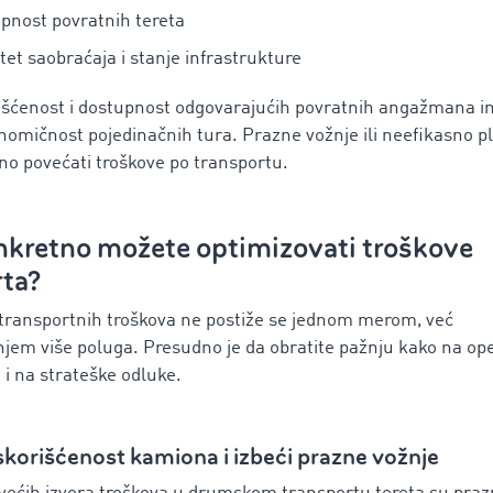
pnost povratnih tereta
itet saobraćaja i stanje infrastrukture
išćenost i dostupnost odgovarajućih povratnih angažmana i
onomičnost pojedinačnih tura. Prazne vožnje ili neefikasno p
o povećati troškove po transportu.
nkretno možete optimizovati troškove
rta?
 transportnih troškova ne postiže se jednom merom, već
em više poluga. Presudno je da obratite pažnju kako na op
 i na strateške odluke.
skorišćenost kamiona i izbeći prazne vožnje