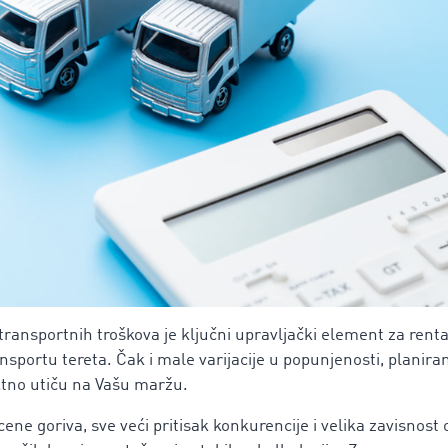
transportnih troškova je ključni upravljački element za renta
sportu tereta. Čak i male varijacije u popunjenosti, planiranj
ktno utiču na Vašu maržu.
ene goriva, sve veći pritisak konkurencije i velika zavisnost 