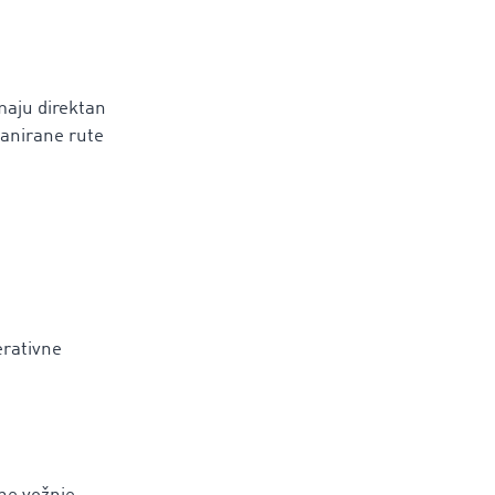
maju direktan
lanirane rute
erativne