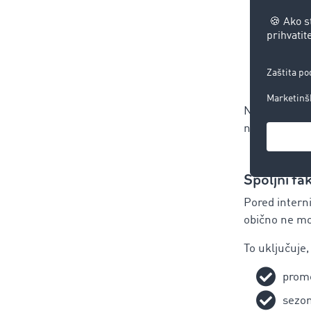
trošk
putar
održa
popra
Na ove trošk
načinom vožn
Spoljni fak
Pored interni
obično ne mog
To uključuje
prome
sezon