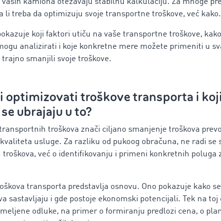
 vaših kamiona otežavaju stabilnu kalkulaciju. Za mnoge pre
da li treba da optimizuju svoje transportne troškove, već kako.
okazuje koji faktori utiču na vaše transportne troškove, kako
mogu analizirati i koje konkretne mere možete primeniti u
 trajno smanjili svoje troškove.
i optimizovati troškove transporta i koj
 se ubrajaju u to?
 transportnih troškova znači ciljano smanjenje troškova prev
kvaliteta usluge. Za razliku od pukoog obračuna, ne radi se
 troškova, već o identifikovanju i primeni konkretnih poluga 
oškova transporta predstavlja osnovu. Ono pokazuje kako se
va sastavljaju i gde postoje ekonomski potencijali. Tek na to
meljene odluke, na primer o formiranju predlozi cena, o plan