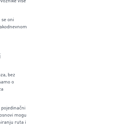
voznike više
 se oni
 svakodnevnom
i
oza, bez
 samo o
za
 pojedinačni
j osnovi mogu
iranju ruta i