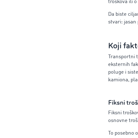
troškova ili 
Da biste cil
stvari: jasan
Koji fak
Transportni t
eksternih fak
poluge i sist
kamiona, plan
Fiksni tr
Fiksni troško
osnovne troš
To posebno 