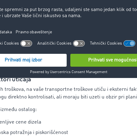
ovi goriva
ine
vanje i habanje
vke i gume
ove može se uticati operativnim merama, na primer optimi
je, preventivnim održavanjem ili efikasnim planiranjem rut
tori uticaja
h troškova, na vaše transportne troškove utiču i eksterni fakt
u direktno kontrolisati, ali moraju biti uzeti u obzir pri plan
, između ostalog:
nljive cene dizela
ska potražnja i piskorišćenost