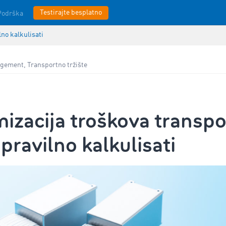
Testirajte besplatno
Podrška
lno kalkulisati
gement, Transportno tržište
izacija troškova transpo
pravilno kalkulisati