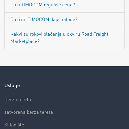
Da li TIMOCOM reguliše cene?
Da li mi TIMOCOM daje naloge?
Kakvi su rokovi plaćanja u okviru Road Freight
Marketplace?
Usluge
Berza tereta
zatvorena berza tereta
Skladište