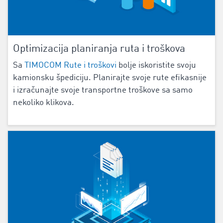
Optimizacija planiranja ruta i troškova
Sa
TIMOCOM Rute i troškovi
bolje iskoristite svoju
kamionsku špediciju. Planirajte svoje rute efikasnije
i izračunajte svoje transportne troškove sa samo
nekoliko klikova.