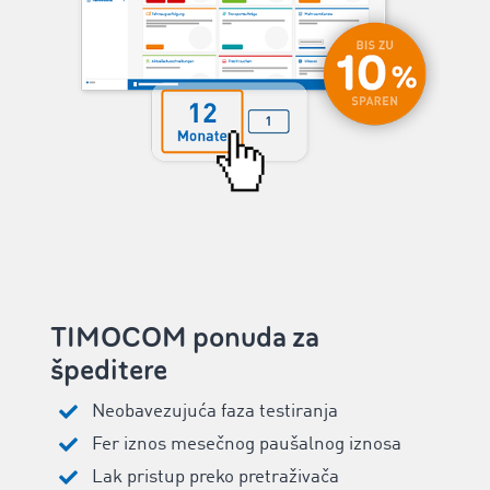
TIMOCOM ponuda za
špeditere
Neobavezujuća faza testiranja
Fer iznos mesečnog paušalnog iznosa
Lak pristup preko pretraživača