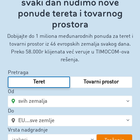
svaki dan nudimo nove
ponude tereta i tovarnog
prostora
Dobijajte do 1 miliona međunarodnih ponuda za teret i
tovarni prostor iz 46 evropskih zemalja svakog dana.
Preko 58.000r klijenata već veruje u TIMOCOM-ova
rešenja.
Pretraga
Teret
Tovarni prostor
Od
Do
Vrsta nadgradnje