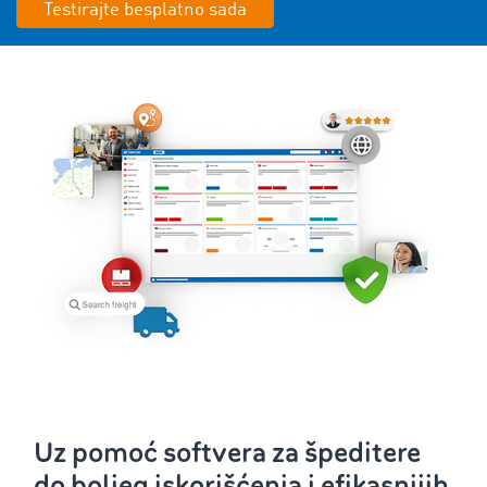
Testirajte besplatno sada
Uz pomoć softvera za špeditere
do boljeg iskorišćenja i efikasnijih