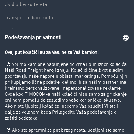
Uvid u berzu tereta
Transportni barometar
Rečnik transporta
Zabrana vožnje za kamione
Preduzeće
Uspešne priče
Korisnici preporučuju korisnike
Pravna pitanja
Impressum
Opšti uslovi korišćenja