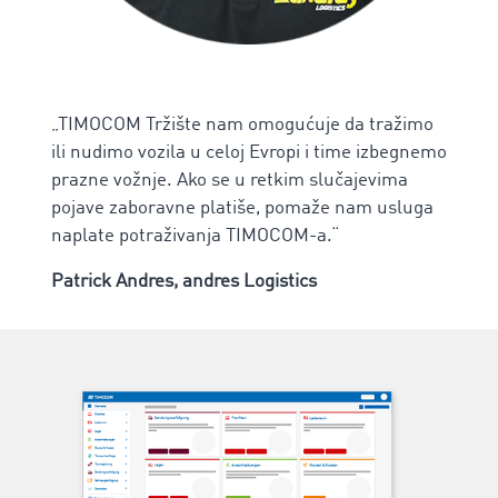
„TIMOCOM Tržište nam omogućuje da tražimo
ili nudimo vozila u celoj Evropi i time izbegnemo
prazne vožnje. Ako se u retkim slučajevima
pojave zaboravne platiše, pomaže nam usluga
naplate potraživanja TIMOCOM-a.“
Patrick Andres, andres Logistics