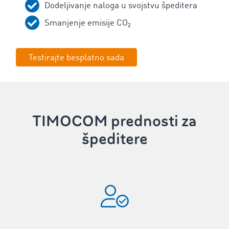
Dodeljivanje naloga u svojstvu špeditera
Smanjenje emisije CO₂
Testirajte besplatno sada
TIMOCOM prednosti za
špeditere