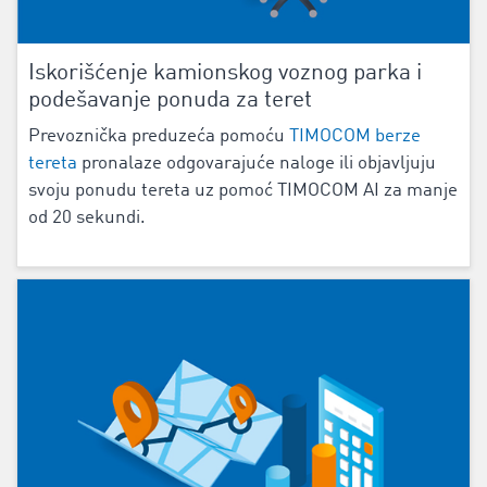
Iskorišćenje kamionskog voznog parka i
podešavanje ponuda za teret
Prevoznička preduzeća pomoću
TIMOCOM berze
tereta
pronalaze odgovarajuće naloge ili objavljuju
svoju ponudu tereta uz pomoć TIMOCOM AI za manje
od 20 sekundi.