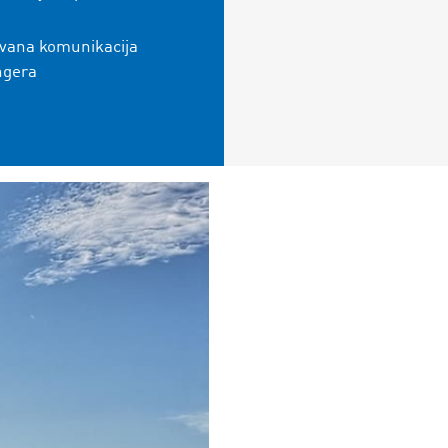
ovana komunikacija
ngera