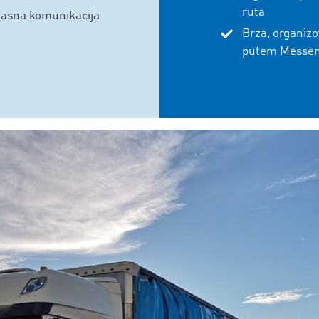
ruta
kasna komunikacija
Brza, organiz
putem Messe