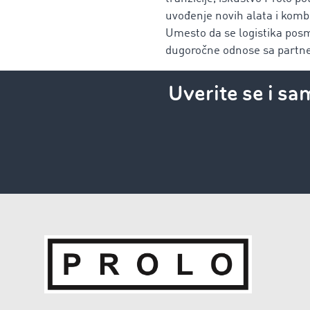
uvođenje novih alata i komb
Umesto da se logistika posma
dugoročne odnose sa partn
Uverite se i sa