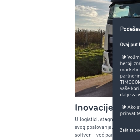
Inovacije koje 
U logistici, stagnacija znači
svog poslovanja. Digitalizac
softver – već partner u sv