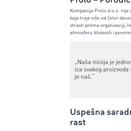
Kompanija Prolo d.o.o. nije 
koja traje više od četiri dec
strasti prema organizaciji, 
atmosferu bliskosti i pover
„Naša misija je jedn
iza svakog proizvoda s
je naš.“
Uspešna saradn
rast