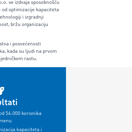
.o.o. se izdvaja sposobnošću
 od optimizacije kapaciteta
hnologiji i izgradnji
st, bržu organizaciju
ustva i posvećenosti
ka, kada su ljudi na prvom
zajedničkom rastu.
ltati
od 56.000 korisnika
emenu
izacija kapaciteta i