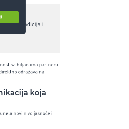
az da tradicija i
anost sa hiljadama partnera
 direktno odražava na
ikacija koja
nela novi nivo jasnoće i