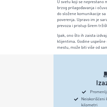
U svetu koji se neprestano 
brzog prilagođavanja i očuva
do složene komunikacije sa pa
poverenja. Upravo im je sa
prevoza i pristup širem tržiš
Ipak, ono što ih zaista izdv
klijentima. Godine uspešne 
mestu, može biti više od sa
Iza
Promenljiv
Neiskorišćeni k
kilometri