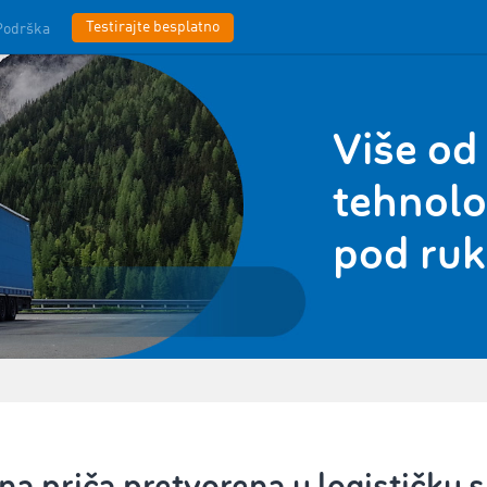
Testirajte besplatno
Podrška
Više od
tehnolog
pod ru
na priča pretvorena u logističku 