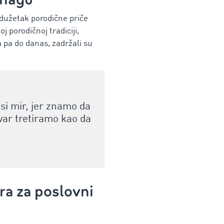
odužetak porodične priče
j porodičnoj tradiciji,
a pa do danas, zadržali su
si mir, jer znamo da
ovar tretiramo kao da
ra za poslovni