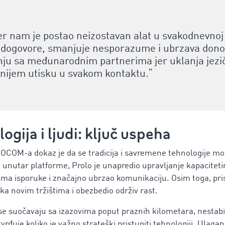
nam je postao neizostavan alat u svakodnevnoj 
dogovore, smanjuje nesporazume i ubrzava dono
nju sa međunarodnim partnerima jer uklanja jezičk
lnijem utisku u svakom kontaktu.“
logija i ljudi: ključ uspeha
OCOM-a dokaz je da se tradicija i savremene tehnologije m
a unutar platforme, Prolo je unapredio upravljanje kapacitet
ma isporuke i značajno ubrzao komunikaciju. Osim toga, pris
 ka novim tržištima i obezbedio održiv rast.
 se suočavaju sa izazovima poput praznih kilometara, nestabiln
tvrđuje koliko je važno strateški pristupiti tehnologiji. Ulagan