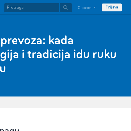
Prijava
Српски
 prevoza: kada
ija i tradicija idu ruku
ku
snagu