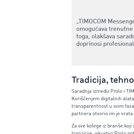
„TIMOCOM Messenger 
omogućava trenutne 
toga, olakšava sarad
doprinosi profesiona
Tradicija, tehno
Saradnja između Prolo i TIM
Korišćenjem digitalnih alat
transparentnost u svim faza
partnera otvorio im je vrata
Za sve kolege iz branše koji
tranzicije, iskustvo Prolo po