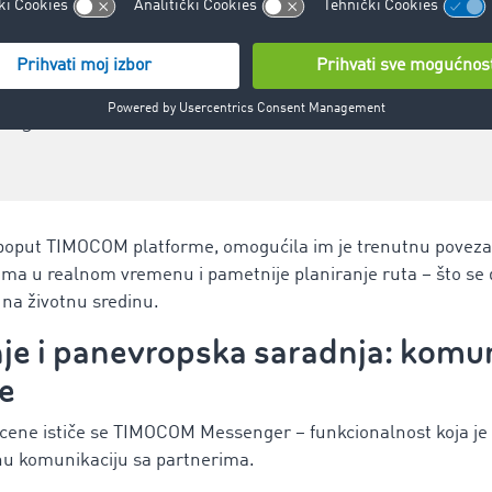
 samo alat, već partner u razvoju kompanije – dok
mogu stvarati vrednost.“
a, poput TIMOCOM platforme, omogućila im je trenutnu povez
ima u realnom vremenu i pametnije planiranje ruta – što se
 na životnu sredinu.
je i panevropska saradnja: komun
e
ene ističe se TIMOCOM Messenger – funkcionalnost koja je u
nu komunikaciju sa partnerima.