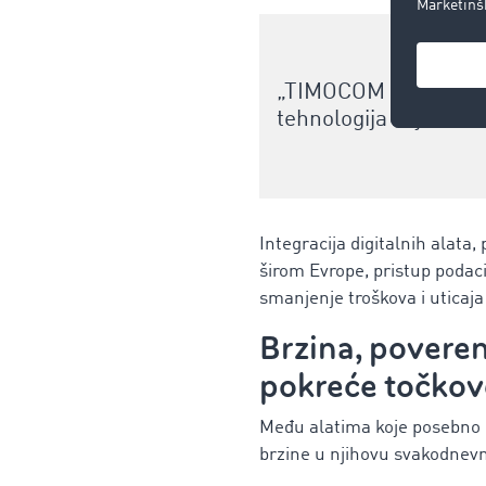
„TIMOCOM za nas nije
tehnologija zajedno 
Integracija digitalnih alat
širom Evrope, pristup podac
smanjenje troškova i uticaja
Brzina, poveren
pokreće točkov
Među alatima koje posebno c
brzine u njihovu svakodnev