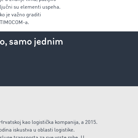
ključni su elementi uspeha.
ko je važno graditi
t TIMOCOM-a.
tno, samo jednim
Hrvatskoj kao logistička kompanija, a 2015.
dina iskustva u oblasti logistike.
sluge transporta za sve vrste robe. U