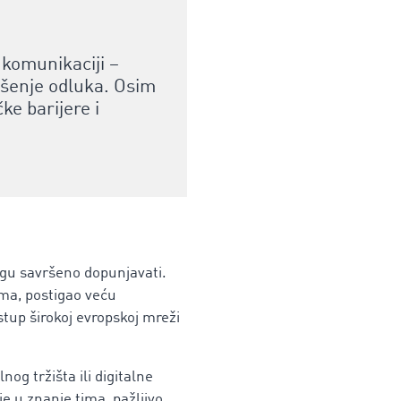
komunikaciji –
šenje odluka. Osim
e barijere i
ogu savršeno dopunjavati.
ima, postigao veću
tup širokoj evropskoj mreži
og tržišta ili digitalne
je u znanje tima, pažljivo