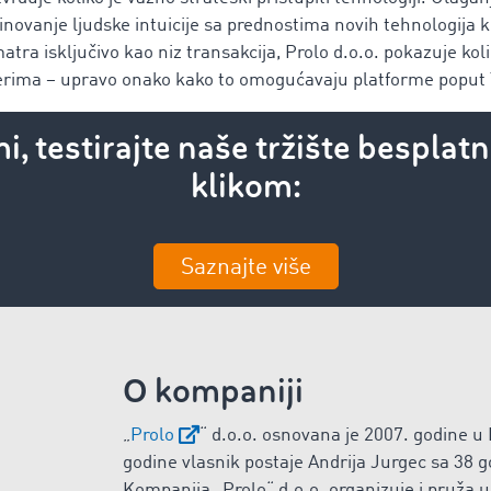
inovanje ljudske intuicije sa prednostima novih tehnologija 
tra isključivo kao niz transakcija, Prolo d.o.o. pokazuje koli
erima – upravo onako kako to omogućavaju platforme popu
mi, testirajte naše tržište bespla
klikom:
Saznajte više
O kompaniji
„
Prolo
“ d.o.o. osnovana je 2007. godine u 
godine vlasnik postaje Andrija Jurgec sa 38 go
Kompanija „Prolo“ d.o.o. organizuje i pruža u