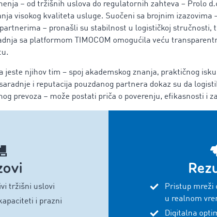
menja – od tržišnih uslova do regulatornih zahteva – Prolo d
nja visokog kvaliteta usluge. Suočeni sa brojnim izazovima –
rtnerima – pronašli su stabilnost u logističkoj stručnosti, te
radnja sa platformom TIMOCOM omogućila veću transparentno
tu.
aja jeste njihov tim – spoj akademskog znanja, praktičnog isk
saradnje i reputacija pouzdanog partnera dokaz su da logisti
mog prevoza – može postati priča o poverenju, efikasnosti i 
zovi
Rezu
i tržišni uslovi
Pristup mreži 
u realnom vr
apaciteti i prazni
Digitalna optim