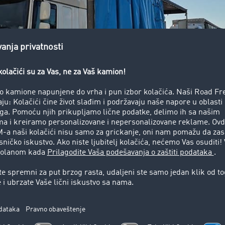
pomeraju granice: partnerstvo koj
 zaostajanje. Prolo d.o.o. to vrlo dobro zna i upravo zato je i
ija je, kako kažu, osnova efikasnosti i održivosti. TIMOCOM 
akodnevnim operacijama.