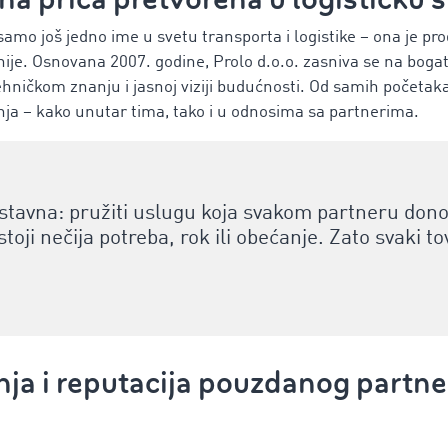
samo još jedno ime u svetu transporta i logistike – ona je pr
enije. Osnovana 2007. godine, Prolo d.o.o. zasniva se na bogato
tehničkom znanju i jasnoj viziji budućnosti. Od samih početak
enja – kako unutar tima, tako i u odnosima sa partnerima.
ostavna: pružiti uslugu koja svakom partneru dono
toji nečija potreba, rok ili obećanje. Zato svaki t
ja i reputacija pouzdanog partne