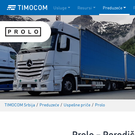
Usluge
Resursi
Preduzeće
TIMOCOM Srbija
/
Preduzeće
/
Uspešne priče
/
Prolo
Prolo – Porodič