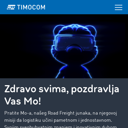
Zdravo svima, pozdravlja
Vas Mo!
Pratite Mo-a, našeg Road Freight junaka, na njegovoj
misiji da logistiku učini pametnom i jednostavnom.
Svojim sveobuhvatnim znanjem i inovativnim duhom,