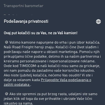
Transportni barometar
Rečnik transporta
Zabrana vožnje za kamione
Preduzeće
Uspešne priče
Korisnici preporučuju korisnike
Pravna pitanja
Impressum
Opšti uslovi korišćenja
Zaštita podataka