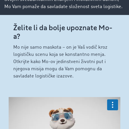
Mo Vam pomaže da savladate složenost sveta logistike.
Želite li da bolje upoznate Mo-
a?
Mo nije samo maskota – on je Vaš vodič kroz
logističku scenu koja se konstantno menja.
Otkrijte kako Mo-ov jedinstveni životni put i
njegova misija mogu da Vam pomognu da
savladate logističke izazove.