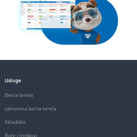
Usluge
Berza tereta
zatvorena berza tereta
Skladište
Rute i troškovi