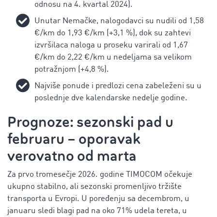
odnosu na
4. kvartal 2024).
Unutar Nemačke, nalogodavci su nudili od 1,58
€/km do 1,93 €/km (+3,1 %), dok su zahtevi
izvršilaca naloga u proseku varirali od 1,67
€/km do 2,22 €/km u nedeljama sa velikom
potražnjom (+4,8 %).
Najviše ponude i predlozi cena zabeleženi su u
poslednje dve kalendarske nedelje godine.
Prognoze: sezonski pad u
februaru – oporavak
verovatno od marta
Za prvo tromesečje 2026. godine TIMOCOM očekuje
ukupno stabilno, ali sezonski promenljivo tržište
transporta u Evropi. U poređenju sa decembrom, u
januaru sledi blagi pad na oko 71% udela tereta, u