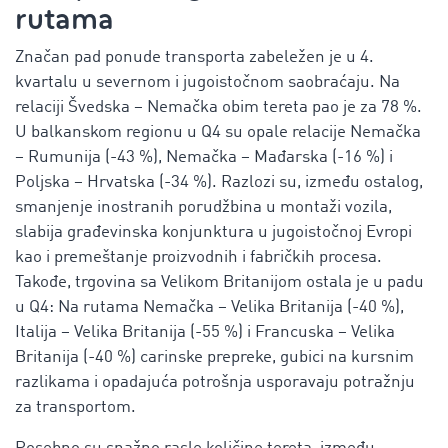
rutama
Značan pad ponude transporta zabeležen je u 4.
kvartalu u severnom i jugoistočnom saobraćaju. Na
relaciji Švedska – Nemačka obim tereta pao je za 78 %.
U balkanskom regionu u Q4 su opale relacije
Nemačka
– Rumunija (-43 %), Nemačka – Mađarska (-16 %) i
Poljska – Hrvatska (-34 %). Razlozi su, između ostalog,
smanjenje inostranih porudžbina u montaži vozila,
slabija građevinska konjunktura u jugoistočnoj Evropi
kao i premeštanje proizvodnih i fabričkih procesa.
Takođe, trgovina sa Velikom Britanijom ostala je u padu
u Q4: Na rutama Nemačka – Velika Britanija (-40 %),
Italija – Velika Britanija (-55 %) i Francuska – Velika
Britanija (-40 %) carinske prepreke, gubici na kursnim
razlikama i opadajuća potrošnja usporavaju potražnju
za transportom.