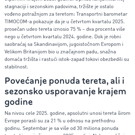
stagnaciji i sezonskim padovima, tržište je ostalo
vođeno potražnjom za teretom: Transportni barometar
TIMOCOM-a pokazuje da je u četvrtom kvartalu 2025.
prosečan udeo tereta iznosio 75 % – dva procenta više
nego u četvrtom kvartalu 2024. godine. Dok je robni
saobraćaj sa Skandinavijom, jugoistočnom Evropom i
Velikom Britanijom bio u značajnom padu, snažna
domaća tržišta i rastući istok-zapad tokovi obezbedili su
stabilnost.
Povećanje ponuda tereta, ali i
sezonsko usporavanje krajem
godine
Na nivou cele 2025. godine, apsolutni unosi tereta širom
Evrope porasli su za 21 % u odnosu na prethodnu
godinu. Septembar je sa više od 30 miliona ponuda