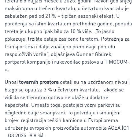
tereta bio najjači mesec u 2025. godini. Nakon godišnjeg
maksimuma u trećem kvartalu, u öetvrtom kvartalu je
zabeležen pad od 21 % – tipičan sezonski efekat. U
poređenju sa istim kvartalom prethodne godine, ponuda
tereta je ukupno ipak bilo za 10 % više. „To jasno
pokazuje: tržište ostaje zasićeno teretom. Potražnja za
transportima i dalje značajno premašuje ponudu
raspoloživih vozila“, objašnjava Gunnar Gburek,
portparol kompanije i rukovodilac poslova u TIMOCOM-
u.
Unosi
tovarnih prostora
ostali su na uzdržanom nivou i
blago su opali za 3 % u četvrtom kvartalu. Takođe se
vidi da se trenutno gotovo ne ulaže u dodatne
kapacitete.
Umesto toga, postojeći vozni parkovi su
očigledno dalje smanjivani.
To potvrđuju i smanjeni
brojevi registracija teških kamiona u Evropi prema
udruženju evropskih proizvođača automobila ACEA (Q1
- Q3 2025 -9,8 %).