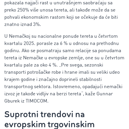
pokazala najjači rast u unutrašnjem saobraćaju sa
preko 250% više unosa tereta, ali takođe može da se
pohvali ekonomskim rastom koji se očekuje da će biti
znatno iznad 3%.
U Nemačkoj su nacionalne ponude tereta u četvrtom
kvartalu 2025. porasle za 6 % u odnosu na prethodnu
godinu. Ako se posmatraju samo relacije sa ponudama
tereta iz Nemačke u evropske zemlje, one su u četvrtom
kvartalu pale za oko 4 %. „Pre svega, sezonski
transporti potrošačke robe i hrane imali su veliki udeo
krajem godine i značajno doprineli stabilnosti
transportnog sektora. Istovremeno, opadajući nemački
izvoz je takođe vidljiv na berzi tereta“, kaže Gunnar
Gburek iz TIMOCOM.
Suprotni trendovi na
evropskim trgovinskim