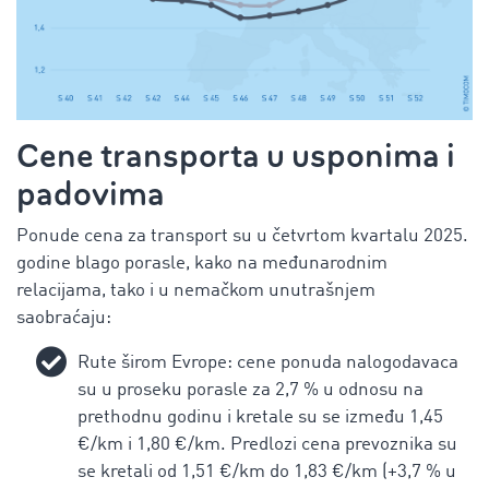
Cene transporta u usponima i
padovima
Ponude cena za transport su u četvrtom kvartalu 2025.
godine blago porasle, kako na međunarodnim
relacijama, tako i u nemačkom unutrašnjem
saobraćaju:
Rute širom Evrope: cene ponuda nalogodavaca
su u proseku porasle za 2,7 % u odnosu na
prethodnu godinu i kretale su se između 1,45
€/km i 1,80 €/km. Predlozi cena prevoznika su
se kretali od 1,51 €/km do 1,83 €/km (+3,7 %
u