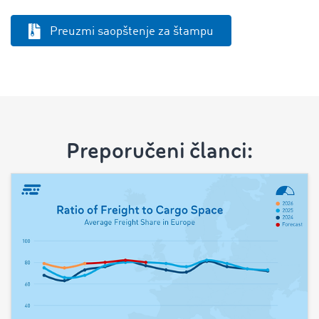
Preuzmi saopštenje za štampu
Preporučeni članci: