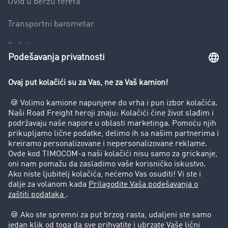
Uvid u berzu tereta
Transportni barometar
Rečnik transporta
Zabrana vožnje za kamione
Preduzeće
Uspešne priče
Korisnici preporučuju korisnike
Pravna pitanja
Impressum
Opšti uslovi korišćenja