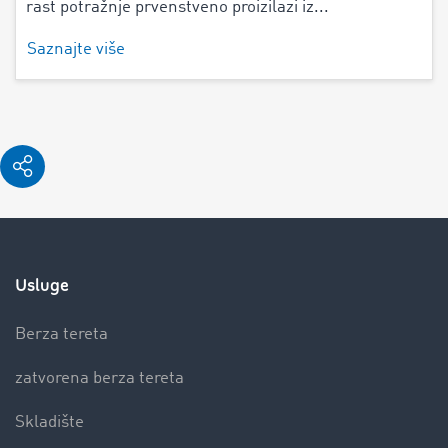
rast potražnje prvenstveno proizilazi iz...
Saznajte više
Usluge
Berza tereta
zatvorena berza tereta
Skladište