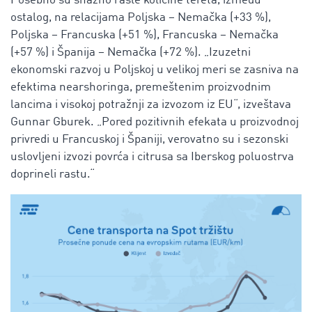
Posebno su snažno rasle količine tereta, između
ostalog, na relacijama Poljska – Nemačka (+33 %),
Poljska – Francuska (+51 %), Francuska – Nemačka
(+57 %) i Španija – Nemačka (+72 %). „Izuzetni
ekonomski razvoj u Poljskoj u velikoj meri se zasniva na
efektima nearshoringa,
premeštenim proizvodnim
lancima i visokoj potražnji za izvozom iz EU“, izveštava
Gunnar Gburek. „Pored pozitivnih efekata u proizvodnoj
privredi u Francuskoj i Španiji, verovatno su i sezonski
uslovljeni izvozi povrća i citrusa sa Iberskog poluostrva
doprineli rastu.“