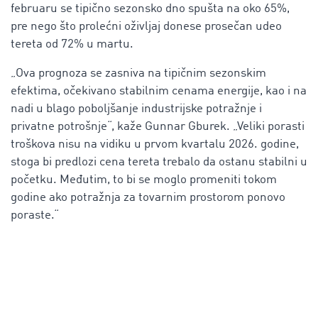
februaru se tipično sezonsko dno spušta na oko 65%,
pre nego što prolećni oživljaj donese prosečan udeo
tereta od 72% u martu.
„Ova prognoza se zasniva na tipičnim sezonskim
efektima, očekivano stabilnim cenama energije, kao i na
nadi u blago poboljšanje industrijske potražnje i
privatne potrošnje“, kaže Gunnar Gburek. „Veliki porasti
troškova nisu na vidiku u prvom kvartalu 2026. godine,
stoga bi predlozi cena tereta trebalo da ostanu stabilni u
početku. Međutim, to bi se moglo promeniti tokom
godine ako potražnja za tovarnim prostorom ponovo
poraste.“