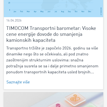
16.04.2026
TIMOCOM Transportni barometar: Visoke
cene energije dovode do smanjenja
kamionskih kapaciteta
Transportno tržište je započelo 2026. godinu sa više
dinamike nego što se očekivalo, ali pod znatno
zaoštrenijim strukturnim uslovima: snažna
potražnja susrela se sa i dalje primetno smanjenom
ponudom transportnih kapaciteta usled brojnih...
Saznajte više