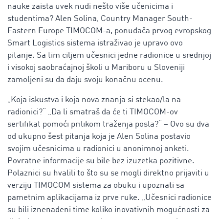
nauke zaista uvek nudi nešto više učenicima i
studentima? Alen Solina, Country Manager South-
Eastern Europe TIMOCOM-a, ponuđača prvog evropskog
Smart Logistics sistema istraživao je upravo ovo
pitanje. Sa tim ciljem učesnici jedne radionice u srednjoj
i visokoj saobraćajnoj školi u Mariboru u Sloveniji
zamoljeni su da daju svoju konačnu ocenu.
„Koja iskustva i koja nova znanja si stekao/la na
radionici?“ „Da li smatraš da će ti TIMOCOM-ov
sertifikat pomoći prilikom traženja posla?“ – Ovo su dva
od ukupno šest pitanja koja je Alen Solina postavio
svojim učesnicima u radionici u anonimnoj anketi.
Povratne informacije su bile bez izuzetka pozitivne.
Polaznici su hvalili to što su se mogli direktno prijaviti u
verziju TIMOCOM sistema za obuku i upoznati sa
pametnim aplikacijama iz prve ruke. „Učesnici radionice
su bili iznenađeni time koliko inovativnih mogućnosti za