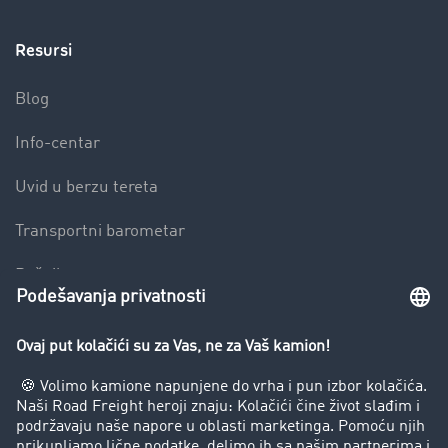
Resursi
Blog
Info-centar
Uvid u berzu tereta
Transportni barometar
Rečnik transporta
Zabrana vožnje za kamione
Preduzeće
Uspešne priče