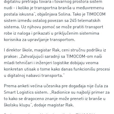
digitalnu pretragu tovara i tovarnog prostora sistem
nudi - i koliko je transportna branša u međuvremenu
postala iskusna“, objašnjava Solina. Tako je TIMOCOM
sistem između ostalog povezan sa 245 telematskih
sistema. Uz njihovu pomoć se može pratiti transport
robe iz naloga i prikazati u priključenim sistemima
korisnika za upravljanje transportom.
I direktor škole, magistar Rak, ceni stručnu podršku iz
prakse: „Zahvaljujući saradnji sa TIMOCOM-om naši
mladi tehničari i inženjeri logistike dobijaju veoma
konkretan utisak o tome kako danas funkcionišu procesi
u digitalnoj nabavci transporta.“
Prema anketi većina učesnika pre događaja nije čula za
Smart Logistics sistem. „Radionice su najbolji primer za
to kako se dragoceno znanje može preneti iz branše u
školsku klupu“, dodaje magistar Rak.