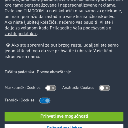
Korisnici preporučuju korisnike
Pravna pitanja
Impressum
Opšti uslovi korišćenja
Zaštita podataka
Cookie-Einstellungen
Podrška
Podrška