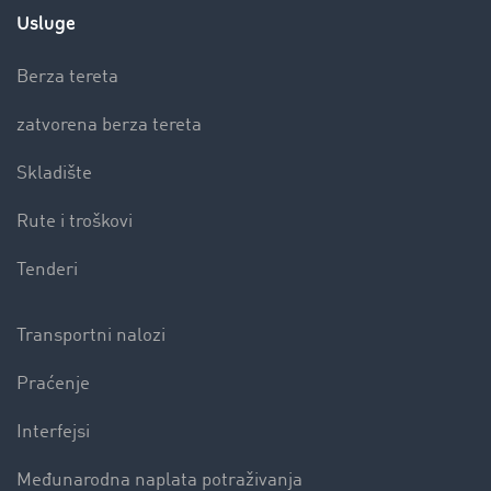
Usluge
Berza tereta
zatvorena berza tereta
Skladište
Rute i troškovi
Tenderi
Transportni nalozi
Praćenje
Interfejsi
Međunarodna naplata potraživanja