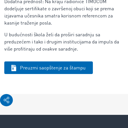
Dodatna prednost: Na kraju radionice TIMOCOM
dodeljuje sertifikate o završenoj obuci koji se prema
izjavama učesnika smatra korisnom referencom za
kasnije traženje posla.
U budućnosti škola želi da proširi saradnju sa
preduzećem i tako i drugim institucijama da impuls da
više profitiraju od ovakve saradnje.
Preuzmi saopštenje za štampu