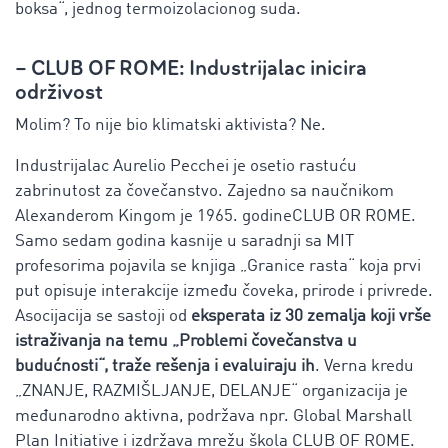
boksa“, jednog termoizolacionog suda.
– CLUB OF ROME: Industrijalac inicira
održivost
Molim? To nije bio klimatski aktivista? Ne.
Industrijalac Aurelio Pecchei je osetio rastuću
zabrinutost za čovečanstvo. Zajedno sa naučnikom
Alexanderom Kingom je 1965. godineCLUB OR ROME.
Samo sedam godina kasnije u saradnji sa MIT
profesorima pojavila se knjiga „Granice rasta“ koja prvi
put opisuje interakcije između čoveka, prirode i privrede.
Asocijacija se sastoji od
eksperata iz 30 zemalja koji vrše
istraživanja na temu „Problemi čovečanstva u
budućnosti“, traže rešenja i evaluiraju ih
. Verna kredu
„ZNANJE, RAZMIŠLJANJE, DELANJE“ organizacija je
međunarodno aktivna, podržava npr. Global Marshall
Plan Initiative i izdržava mrežu škola CLUB OF ROME.