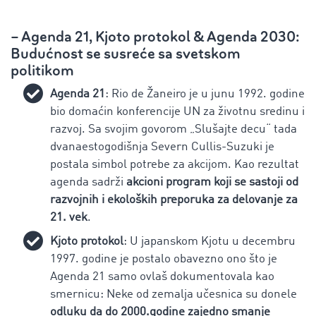
– Agenda 21, Kjoto protokol & Agenda 2030:
Budućnost se susreće sa svetskom
politikom
Agenda 21
: Rio de Žaneiro je u junu 1992. godine
bio domaćin konferencije UN za životnu sredinu i
razvoj. Sa svojim govorom „Slušajte decu“ tada
dvanaestogodišnja Severn Cullis-Suzuki je
postala simbol potrebe za akcijom. Kao rezultat
agenda sadrži
akcioni program koji se sastoji od
razvojnih i ekoloških preporuka za delovanje za
21. vek
.
Kjoto protokol
: U japanskom Kjotu u decembru
1997. godine je postalo obavezno ono što je
Agenda 21 samo ovlaš dokumentovala kao
smernicu: Neke od zemalja učesnica su donele
odluku da do 2000.godine zajedno smanje