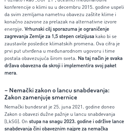
Poznato i kao „COP 21“, učesnici međunarodne
konferencije o klimi su u decembru 2015. godine uspeli
da svim zemljama nametnu obavezu zaštite klime i
konačno zazvone za prelazak na alternativne izvore
energije.
Vrhunski cilj sporazuma je ograničenje
zagrevanja Zemlje za 1,5 stepen celzijusa
kako bi se
zaustavile posledice klimatskih promena. Ova cifra je
prvi put utvrđena u međunarodnom ugovoru i time
postala obavezujuća širom sveta.
Na taj način je svaka
država obavezna da skroji i implementira svoj paket
mera
.
– Nemački zakon o lancu snabdevanja:
Zakon zamenjuje smernice
Nemački bundesrat je 25. juna 2021. godine doneo
Zakon o obavezi dužne pažnje u lancu snabdevanja
(LkSG). On
stupa na snagu 2023. godine i održive lance
snabdevanja čini obaveznim najpre za nemačka