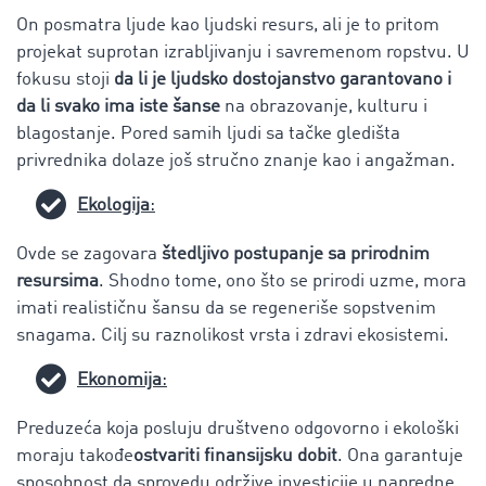
On posmatra ljude kao ljudski resurs, ali je to pritom
projekat suprotan izrabljivanju i savremenom ropstvu. U
fokusu stoji
da li je
ljudsko dostojanstvo garantovano i
da li svako ima iste šanse
na obrazovanje, kulturu i
blagostanje. Pored samih ljudi sa tačke gledišta
privrednika dolaze još stručno znanje kao i angažman.
Ekologija
:
Ovde se zagovara
štedljivo postupanje sa prirodnim
resursima
. Shodno tome, ono što se prirodi uzme, mora
imati realističnu šansu da se regeneriše sopstvenim
snagama. Cilj su raznolikost vrsta i zdravi ekosistemi.
Ekonomija
:
Preduzeća koja posluju društveno odgovorno i ekološki
moraju takođe
ostvariti finansijsku dobit
. Ona garantuje
sposobnost da sprovedu održive investicije u napredne