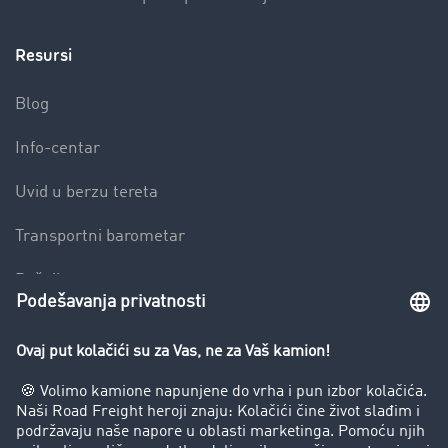
Resursi
Blog
Info-centar
Uvid u berzu tereta
Transportni barometar
Rečnik transporta
Zabrana vožnje za kamione
Preduzeće
Uspešne priče