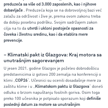
preduzeća sa više od 3.000 zaposlenih, kao i njihove
dobavljače
. Preduzeća koja se na dobrovoljnoj bazi već
zalažu za održivost i žive je, prema ovom zakonu treba
da dobiju posebnu podršku. Svojim sadržajem zakon
cilja na to da
utvrdi i ukloni postojeće opasnosti za
čoveka i životnu sredinu, kao i da etablira mere
prevencije
.
– Klimatski pakt iz Glazgova: Kraj motora sa
unutrašnjim sagorevanjem
U jesen 2021. godine Glazgov je poželeo dobrodošlicu
predstavnicima iz gotovo 200 zemalja na konferenciji o
klimi „
COP26
“. Učesnici su ocenili dosadašnje mere za
zaštitu klime i u „
Klimatskom paktu iz Glazgova
“ doneli
odluku o brzom napuštanju fosilnih goriva. Osim toga
preko 100 učesnika je potpisalo sporazum koji
definiše
poslednji datum za motore sa unutrašnjim