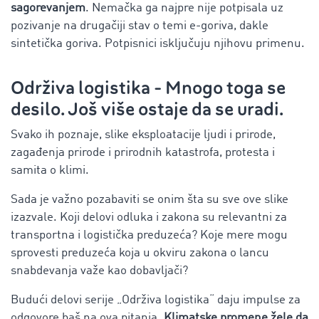
sagorevanjem
. Nemačka ga najpre nije potpisala uz
pozivanje na drugačiji stav o temi e-goriva, dakle
sintetička goriva. Potpisnici isključuju njihovu primenu.
Održiva logistika - Mnogo toga se
desilo. Još više ostaje da se uradi.
Svako ih poznaje, slike eksploatacije ljudi i prirode,
zagađenja prirode i prirodnih katastrofa, protesta i
samita o klimi.
Sada je važno pozabaviti se onim šta su sve ove slike
izazvale. Koji delovi odluka i zakona su relevantni za
transportna i logistička preduzeća? Koje mere mogu
sprovesti preduzeća koja u okviru zakona o lancu
snabdevanja važe kao dobavljači?
Budući delovi serije „Održiva logistika“ daju impulse za
odgovore baš na ova pitanja.
Klimatske promene žele da