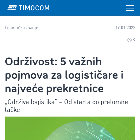
Logističko znanje
19.01.2022
9
Održivost: 5 važnih
pojmova za logističare i
najveće prekretnice
„Održiva logistika“ – Od starta do prelomne
tačke