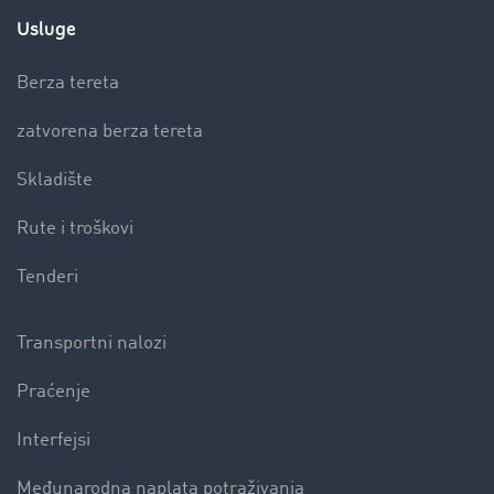
Usluge
Berza tereta
zatvorena berza tereta
Skladište
Rute i troškovi
Tenderi
Transportni nalozi
Praćenje
Interfejsi
Međunarodna naplata potraživanja