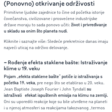
(Ponovno) otkrivanje održivosti
Primitivne ljudske zajednice to čine od početka istorije
čovečanstva, civilizovane i prosvećene industrijske
države moraju to sada ponovo učiti:
život i privređivanje
u skladu sa onim što planeta nudi
.
Kliknite i saznajte više: Sledeće prekretnice danas imaju
najveći uticaj na održivo delovanje.
–
Rođenje efekta staklene bašte: Istraživanje
klime u 19. veku
Pojam „efekta staklene bašte“ potiče iz istraživanja s
početka 19. veka
, pre nego što se etablirao u 20. veku.
Jean Baptiste Joseph Fourier i John Tyndall
su
istraživali
efekat ispuštenih emisija na klimu na zemlji.
Oni su uporedili reakcije koje su bile utvrđene na planeti
i u njenoj atmosferi sa reakcijama takozvanog „termos