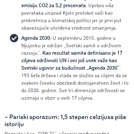
emisiju CO2 za 5,2 procenata
. Uprkos više
povrataka unazad Kjoto protokol važi kao
prekretnica u klimatskoj politici jer je prvi put
obavezujuće utvrđena vrednost smanjenja.
Agenda 2030
: U septembru 2015. godine u
Njujorku je održan „Svetski samit o održivom
razvoju“.
Kao rezultat samita definisano je 17
ciljeva održivosti UN i oni još uvek važe kao
Svetski ugovor za budućnost „Agenda 2030“
.
193 šefa država i vlada se složilo sa ciljem da se
svakom čoveku obezbedi dostojanstven život i to
do 2030. godine. Sve tri dimenzije održivosti se
uzimaju u obzir u ovih 17 ciljeva.
– Pariski sporazum: 1,5 stepen celzijusa piše
istoriju