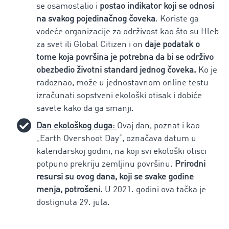
se osamostalio i
postao indikator koji se odnosi
na svakog pojedinačnog čoveka
. Koriste ga
vodeće organizacije za održivost kao što su Hleb
za svet ili Global Citizen i on
daje podatak o
tome koja površina je potrebna da bi se održivo
obezbedio životni standard jednog čoveka.
Ko je
radoznao, može u jednostavnom online testu
izračunati sopstveni ekološki otisak i dobiće
savete kako da ga smanji.
Dan ekološkog duga
:
Ovaj dan, poznat i kao
„Earth Overshoot Day“, označava datum u
kalendarskoj godini, na koji svi ekološki otisci
potpuno prekriju zemljinu površinu.
Prirodni
resursi su ovog dana, koji se svake godine
menja, potrošeni.
U 2021. godini ova tačka je
dostignuta 29. jula.