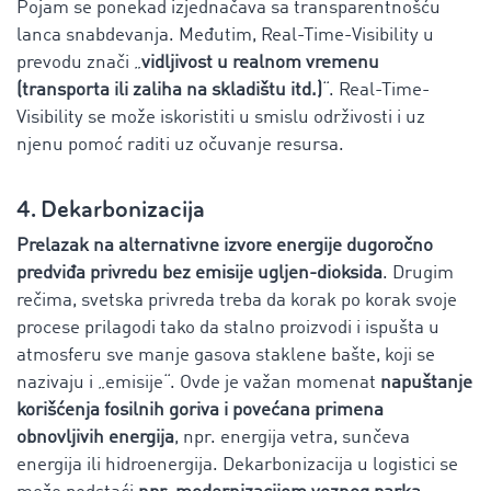
Pojam se ponekad izjednačava sa transparentnošću
lanca snabdevanja. Međutim, Real-Time-Visibility u
prevodu znači „
vidljivost u realnom vremenu
(transporta ili zaliha na skladištu itd.)
“. Real-Time-
Visibility se može iskoristiti u smislu održivosti i uz
njenu pomoć raditi uz očuvanje resursa.
4. Dekarbonizacija
Prelazak na alternativne izvore energije dugoročno
predviđa privredu bez emisije ugljen-dioksida
. Drugim
rečima, svetska privreda treba da korak po korak svoje
procese prilagodi tako da stalno proizvodi i ispušta u
atmosferu sve manje gasova staklene bašte, koji se
nazivaju i „emisije“. Ovde je važan momenat
napuštanje
korišćenja fosilnih goriva i povećana primena
obnovljivih energija
, npr. energija vetra, sunčeva
energija ili hidroenergija. Dekarbonizacija u logistici se