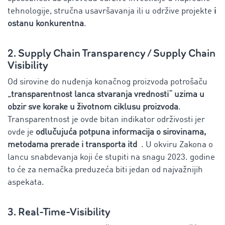
tehnologije, stručna usavršavanja ili u održive projekte
i
ostanu konkurentna
.
2. Supply Chain Transparency / Supply Chain
Visibility
Od sirovine do nuđenja konačnog proizvoda potrošaču
„transparentnost lanca stvaranja vrednosti“ uzima u
obzir sve korake u životnom ciklusu proizvoda
.
Transparentnost je ovde bitan indikator održivosti jer
ovde je
odlučujuća potpuna informacija o sirovinama,
metodama prerade i transporta itd
. U okviru Zakona o
lancu snabdevanja koji će stupiti na snagu 2023. godine
to će za nemačka preduzeća biti jedan od najvažnijih
aspekata.
3. Real-Time-Visibility