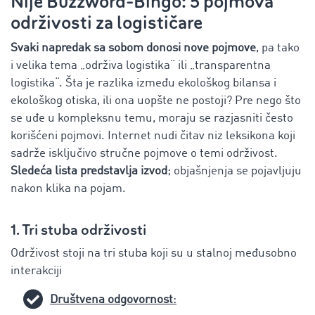
Nije Buzzword-Bingo: 5 pojmova
održivosti za logističare
Svaki napredak sa sobom donosi nove pojmove
, pa tako
i velika tema „održiva logistika“ ili „transparentna
logistika“. Šta je razlika između ekološkog bilansa i
ekološkog otiska, ili ona uopšte ne postoji? Pre nego što
se uđe u kompleksnu temu, moraju se razjasniti često
korišćeni pojmovi. Internet nudi čitav niz leksikona koji
sadrže isključivo stručne pojmove o temi održivost.
Sledeća lista predstavlja izvod
; objašnjenja se pojavljuju
nakon klika na pojam.
1. Tri stuba održivosti
Održivost stoji na tri stuba koji su u stalnoj međusobno
interakciji
Društvena odgovornost
: