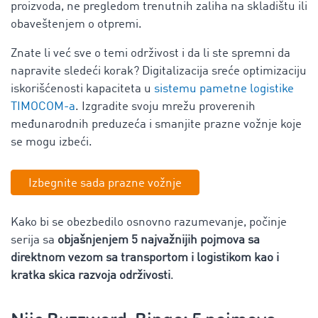
proizvoda, ne pregledom trenutnih zaliha na skladištu ili
obaveštenjem o otpremi.
Znate li već sve o temi održivost i da li ste spremni da
napravite sledeći korak? Digitalizacija sreće optimizaciju
iskorišćenosti kapaciteta u
sistemu pametne logistike
TIMOCOM-a
. Izgradite svoju mrežu proverenih
međunarodnih preduzeća i smanjite prazne vožnje koje
se mogu izbeći.
Izbegnite sada prazne vožnje
Kako bi se obezbedilo osnovno razumevanje, počinje
serija sa
objašnjenjem 5 najvažnijih pojmova sa
direktnom vezom sa transportom i logistikom kao i
kratka skica razvoja održivosti
.