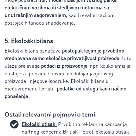
može podstaći
npr. modernizacijom voznog parka
električnim vozilima ili štedljivim motorima sa
unutrašnjim sagorevanjem,
kao i revalorizacijom
postojećih lanaca snabdevanja.
5. Ekološki bilans
Ekološki bilans označava
postupak kojim je prvobitno
vrednovana samo ekološka prihvatljivost proizvoda
. U to
ulaze pre svega
podaci iz proizvodnje
, npr. koliko emisija
nastaje za preradu sirovine do dobijanja gotovog
proizvoda i njegove isporuke. Ekološki bilans u
međuvremenu koristi i
podatke od usluga kao i načine
ponašanja
.
Ostali relevantni pojmovi o temi:
Ekološki otisak
:
Prvobitno reklamna kampanja
naftnog koncerna British Petrol, ekološki otisak