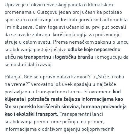
Upravo je u okviru Svetskog panela o klimatskim
promenama u Glazgovu jedan broj učesnika potpisao
sporazum o odricanju od fosilnih goriva kod automobila
i minibuseva. Osim toga svi učesnici su prvi put pozvali
da se uvede zabrana korišćenja uglja za proizvodnju
struje u celom svetu. Prema nemačkom zakonu o lancu
snabdevanja postoje još dve
odluke koje neposredno
utiču na transportnu i logističku branšu
i omogućuju da
se nasluti dalji razvoj.
Pitanja „Gde se upravo nalazi kamion?“ i „Stiže li roba
na vreme?“ verovatno još uvek spadaju u najčešće
postavljana u transportnom lancu. Istovremeno
kod
klijenata i potrošača raste želja za informacijama kao
što su poreklo korišćenih sirovina, humana proizvodnja
kao i ekološki transport.
Transparentni lanci
snabdevanja prema tome počinju, na primer,
informacijama o održivom gajenju poljoprivrednih