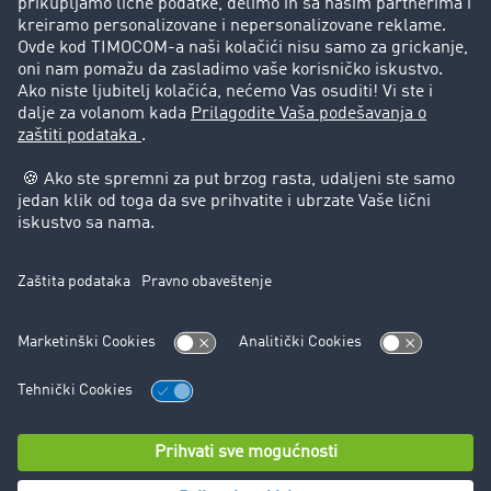
Korisnici preporučuju korisnike
Pravna pitanja
Impressum
Opšti uslovi korišćenja
Zaštita podataka
Cookie-Einstellungen
Podrška
Podrška