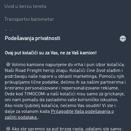
Uvid u berzu tereta
Transportni barometar
Rečnik transporta
Zabrana vožnje za kamione
Preduzeće
Uspešne priče
Korisnici preporučuju korisnike
Pravna pitanja
Impressum
Opšti uslovi korišćenja