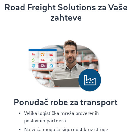
Road Freight Solutions za Vaše
zahteve
Ponuđač robe za transport
Velika logistička mreža proverenih
poslovnih partnera
Najveća moguća sigurnost kroz stroge