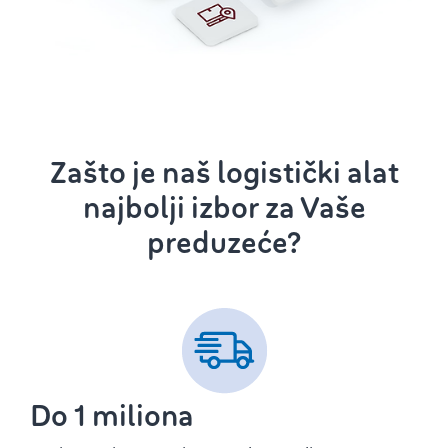
Zašto je naš logistički alat
najbolji izbor za Vaše
preduzeće?
Do 1 miliona