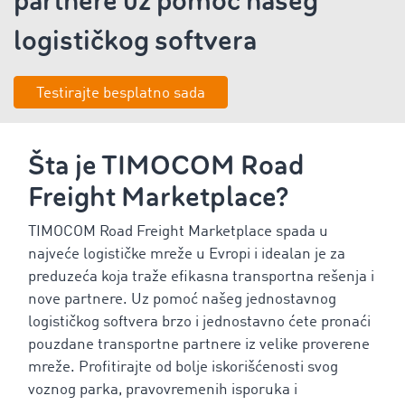
partnere uz pomoć našeg
logističkog softvera
Testirajte besplatno sada
Šta je TIMOCOM Road
Freight Marketplace?
TIMOCOM Road Freight Marketplace spada u
najveće logističke mreže u Evropi i idealan je za
preduzeća koja traže efikasna transportna rešenja i
nove partnere. Uz pomoć našeg jednostavnog
logističkog softvera brzo i jednostavno ćete pronaći
pouzdane transportne partnere iz velike proverene
mreže. Profitirajte od bolje iskorišćenosti svog
voznog parka, pravovremenih isporuka i