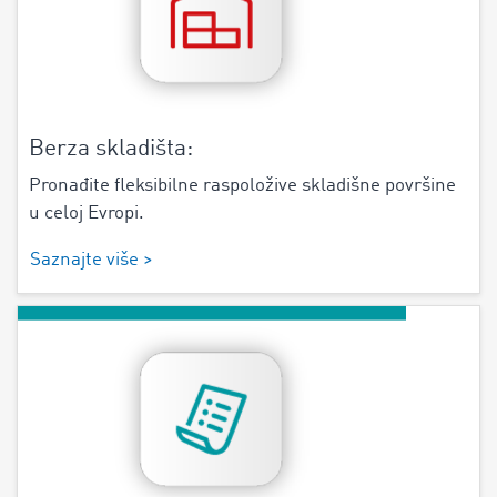
Berza skladišta:
Pronađite fleksibilne raspoložive skladišne površine
u celoj Evropi.
Saznajte više >