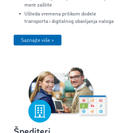
mere zaštite
Ušteda vremena prilikom dodele
transporta i digitalnog obavljanja naloga
Saznajte više >
Špediteri