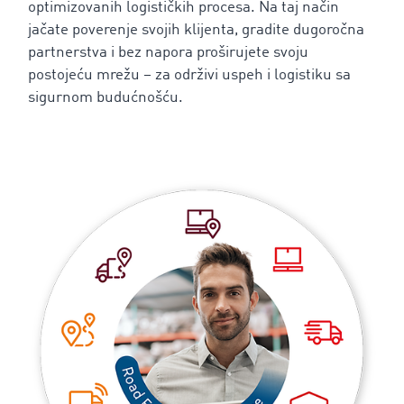
optimizovanih logističkih procesa. Na taj način
jačate poverenje svojih klijenta, gradite dugoročna
partnerstva i bez napora proširujete svoju
postojeću mrežu – za održivi uspeh i logistiku sa
sigurnom budućnošću.