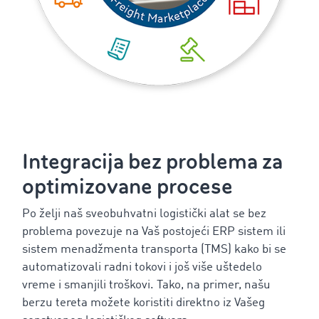
Integracija bez problema za
optimizovane procese
Po želji naš sveobuhvatni logistički alat se bez
problema povezuje na Vaš postojeći ERP sistem ili
sistem menadžmenta transporta (TMS) kako bi se
automatizovali radni tokovi i još više uštedelo
vreme i smanjili troškovi. Tako, na primer, našu
berzu tereta možete koristiti direktno iz Vašeg