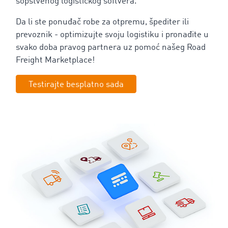
sopstvenog logističkog softvera.
Da li ste ponuđač robe za otpremu, špediter ili
prevoznik - optimizujte svoju logistiku i pronađite u
svako doba pravog partnera uz pomoć našeg Road
Freight Marketplace!
Testirajte besplatno sada