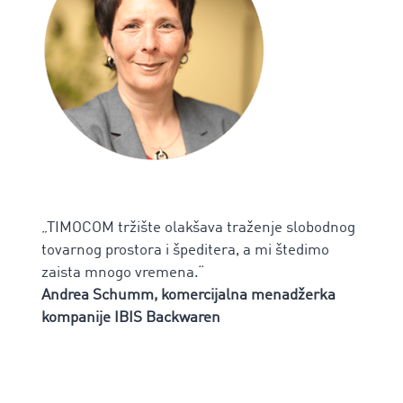
„TIMOCOM tržište olakšava traženje slobodnog
tovarnog prostora i špeditera, a mi štedimo
zaista mnogo vremena.“
Andrea Schumm, komercijalna menadžerka
kompanije IBIS Backwaren