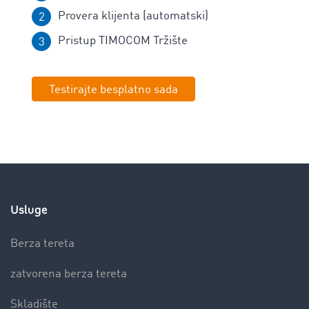
Provera klijenta (automatski)
Pristup TIMOCOM Tržište
Testirajte besplatno sada
Usluge
Berza tereta
zatvorena berza tereta
Skladište