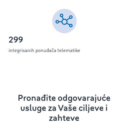
299
integrisanih ponuđača telematike
Pronađite odgovarajuće
usluge za Vaše ciljeve i
zahteve