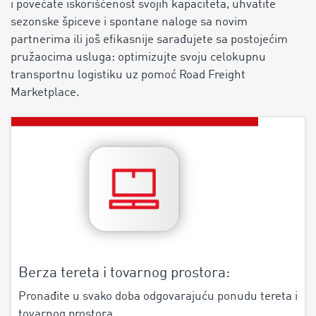
i povećate iskorišćenost svojih kapaciteta, uhvatite
sezonske špiceve i spontane naloge sa novim
partnerima ili još efikasnije sarađujete sa postojećim
pružaocima usluga: optimizujte svoju celokupnu
transportnu logistiku uz pomoć Road Freight
Marketplace.
Berza tereta i tovarnog prostora:
Pronađite u svako doba odgovarajuću ponudu tereta i
tovarnog prostora.