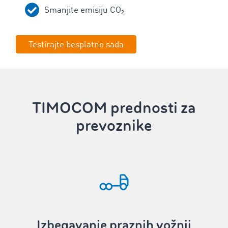
Smanjite emisiju CO₂
Testirajte besplatno sada
TIMOCOM prednosti za
prevoznike
Izbegavanje praznih vožnji