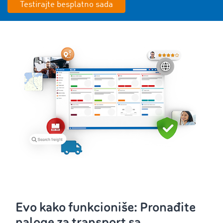
Testirajte besplatno sada
Evo kako funkcioniše: Pronađite
naloge za transport sa