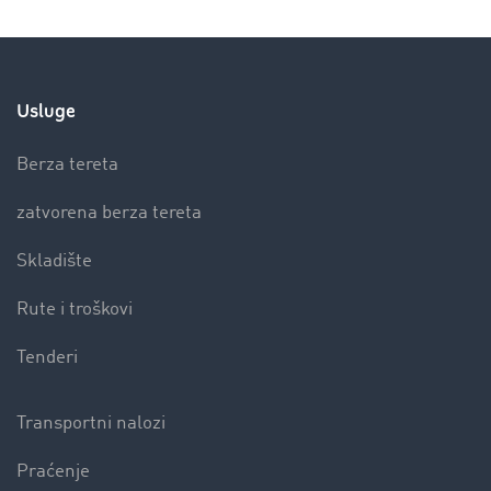
Usluge
Berza tereta
zatvorena berza tereta
Skladište
Rute i troškovi
Tenderi
Transportni nalozi
Praćenje