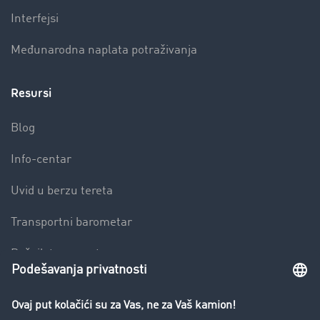
Interfejsi
Međunarodna naplata potraživanja
Resursi
Blog
Info-centar
Uvid u berzu tereta
Transportni barometar
Rečnik transporta
Zabrana vožnje za kamione