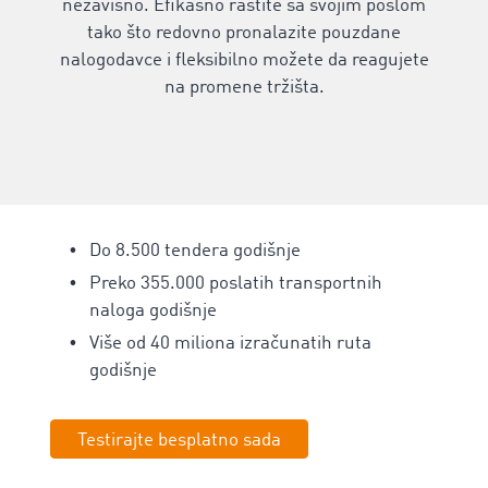
nezavisno. Efikasno rastite sa svojim poslom
tako što redovno pronalazite pouzdane
nalogodavce i fleksibilno možete da reagujete
na promene tržišta.
Do 8.500 tendera godišnje
Preko 355.000 poslatih
transportnih
naloga godišnje
Više od 40 miliona izračunatih ruta
godišnje
Testirajte besplatno sada