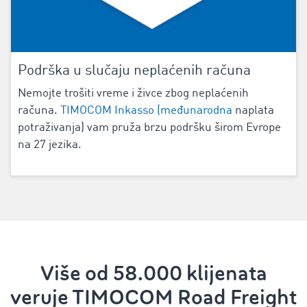
Podrška u slučaju neplaćenih računa
Nemojte trošiti vreme i živce zbog neplaćenih
računa.
TIMOCOM Inkasso (međunarodna
naplata
potraživanja) vam pruža brzu podršku širom Evrope
na 27 jezika.
Više od 58.000 klijenata
veruje TIMOCOM Road Freight