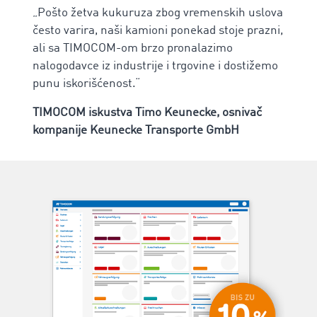
„Pošto žetva kukuruza zbog vremenskih uslova
često varira, naši kamioni ponekad stoje prazni,
ali sa TIMOCOM-om brzo pronalazimo
nalogodavce iz industrije i trgovine i dostižemo
punu iskorišćenost.“
TIMOCOM iskustva
Timo Keunecke, osnivač
kompanije Keunecke Transporte GmbH