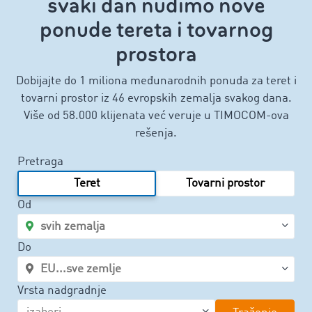
svaki dan nudimo nove
ponude tereta i tovarnog
prostora
Dobijajte do 1 miliona međunarodnih ponuda za teret i
tovarni prostor iz 46 evropskih zemalja svakog dana.
Više od 58.000 klijenata već veruje u TIMOCOM-ova
rešenja.
Pretraga
Teret
Tovarni prostor
Od
Do
Vrsta nadgradnje