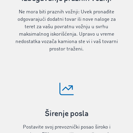
Ne mora biti praznih vožnji: Uvek pronađite
odgovarajući dodatni tovar ili nove naloge za
teret za vašu povratnu vožnju u svrhu
maksimalnog iskorišćenja. Upravo u vreme
nedostatka vozača kamiona ste vi i vaš tovarni
prostor traženi.
Širenje posla
Postavite svoj prevoznički posao široko i