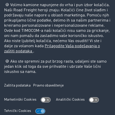
Preduzeće
Uspešne priče
Korisnici preporučuju korisnike
Pravna pitanja
Impressum
Opšti uslovi korišćenja
Zaštita podataka
Cookie-Einstellungen
Podrška
Podrška