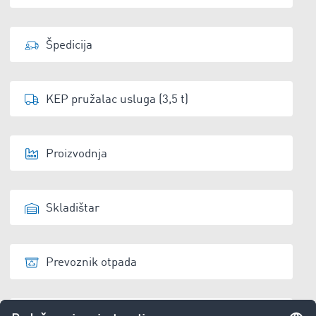
Špedicija
KEP pružalac usluga (3,5 t)
Proizvodnja
Skladištar
Prevoznik otpada