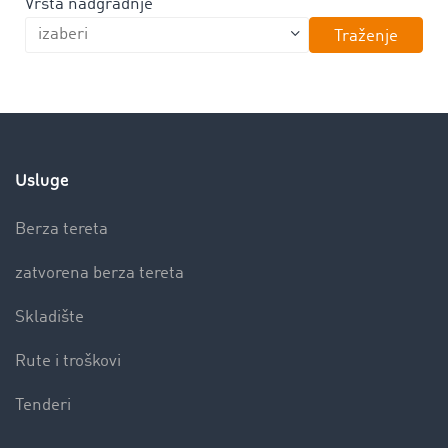
Vrsta nadgradnje
Traženje
Usluge
Berza tereta
zatvorena berza tereta
Skladište
Rute i troškovi
Tenderi