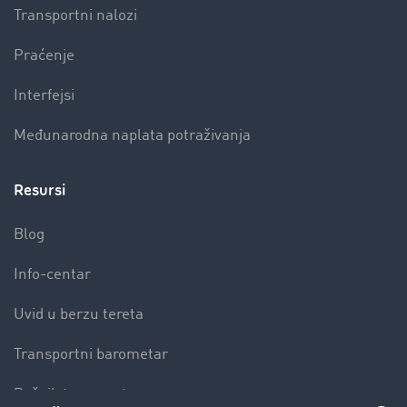
Transportni nalozi
Praćenje
Interfejsi
Međunarodna naplata potraživanja
Resursi
Blog
Info-centar
Uvid u berzu tereta
Transportni barometar
Rečnik transporta