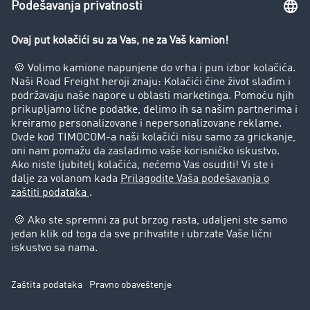
Zabrana vožnje za kamione
Preduzeće
Uspešne priče
Korisnici preporučuju korisnike
Pravna pitanja
Impressum
Opšti uslovi korišćenja
Zaštita podataka
Cookie-Einstellungen