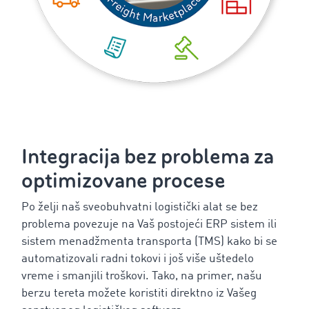
Integracija bez problema za
optimizovane procese
Po želji naš sveobuhvatni logistički alat se bez
problema povezuje na Vaš postojeći ERP sistem ili
sistem menadžmenta transporta (TMS) kako bi se
automatizovali radni tokovi i još više uštedelo
vreme i smanjili troškovi. Tako, na primer, našu
berzu tereta možete koristiti direktno iz Vašeg