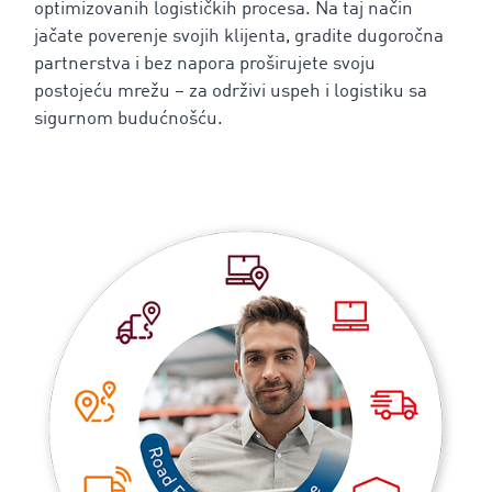
optimizovanih logističkih procesa. Na taj način
jačate poverenje svojih klijenta, gradite dugoročna
partnerstva i bez napora proširujete svoju
postojeću mrežu – za održivi uspeh i logistiku sa
sigurnom budućnošću.