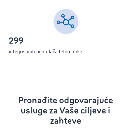
299
integrisanih ponuđača telematike
Pronađite odgovarajuće
usluge za Vaše ciljeve i
zahteve