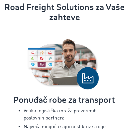
Road Freight Solutions za Vaše
zahteve
Ponuđač robe za transport
Velika logistička mreža proverenih
poslovnih partnera
Najveća moguća sigurnost kroz stroge