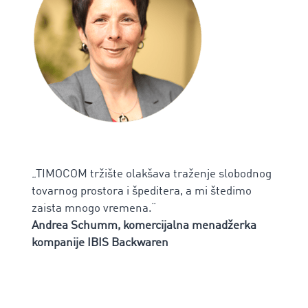
„TIMOCOM tržište olakšava traženje slobodnog
tovarnog prostora i špeditera, a mi štedimo
zaista mnogo vremena.“
Andrea Schumm, komercijalna menadžerka
kompanije IBIS Backwaren