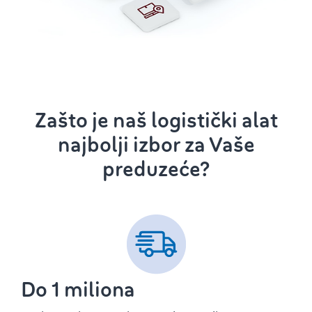
Zašto je naš logistički alat
najbolji izbor za Vaše
preduzeće?
Do 1 miliona