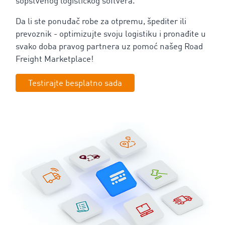
sopstvenog logističkog softvera.
Da li ste ponuđač robe za otpremu, špediter ili
prevoznik - optimizujte svoju logistiku i pronađite u
svako doba pravog partnera uz pomoć našeg Road
Freight Marketplace!
Testirajte besplatno sada