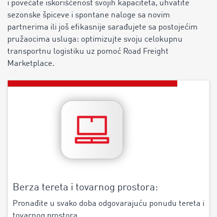
i povećate iskorišćenost svojih kapaciteta, uhvatite
sezonske špiceve i spontane naloge sa novim
partnerima ili još efikasnije sarađujete sa postojećim
pružaocima usluga: optimizujte svoju celokupnu
transportnu logistiku uz pomoć Road Freight
Marketplace.
Berza tereta i tovarnog prostora:
Pronađite u svako doba odgovarajuću ponudu tereta i
tovarnog prostora.