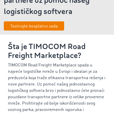
partnere uz pomoć našeg
logističkog softvera
Testirajte besplatno sada
Šta je TIMOCOM Road
Freight Marketplace?
TIMOCOM Road Freight Marketplace spada u
najveće logističke mreže u Evropi i idealan je za
preduzeća koja traže efikasna transportna rešenja i
nove partnere. Uz pomoć našeg jednostavnog
logističkog softvera brzo i jednostavno ćete pronaći
pouzdane transportne partnere iz velike proverene
mreže. Profitirajte od bolje iskorišćenosti svog
voznog parka, pravovremenih isporuka i