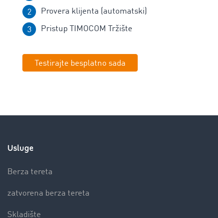
Provera klijenta (automatski)
Pristup TIMOCOM Tržište
Testirajte besplatno sada
Usluge
Berza tereta
zatvorena berza tereta
Skladište