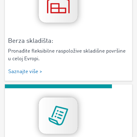
Berza skladišta:
Pronađite fleksibilne raspoložive skladišne površine
u celoj Evropi.
Saznajte više >