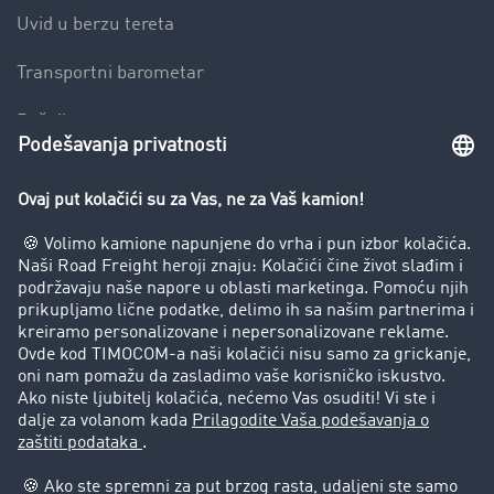
Uvid u berzu tereta
Transportni barometar
Rečnik transporta
Zabrana vožnje za kamione
Preduzeće
Uspešne priče
Korisnici preporučuju korisnike
Pravna pitanja
Impressum
Opšti uslovi korišćenja