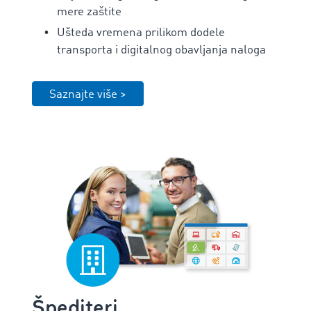
mere zaštite
Ušteda vremena prilikom dodele
transporta i digitalnog obavljanja naloga
Saznajte više >
Špediteri