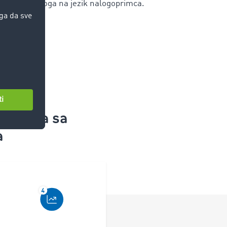
naloga na jezik nalogoprimca.
nsporta
sa
a