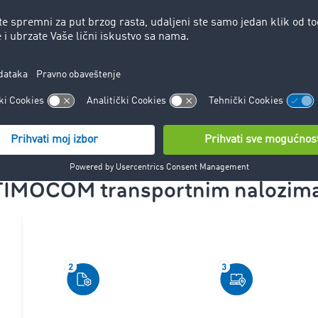
poslovnim partnerima. Ovako
se razmena informacija
značajno ubrzava.
kcioniše digitalno
planiranje tra
TIMOCOM
transportnim nalozim