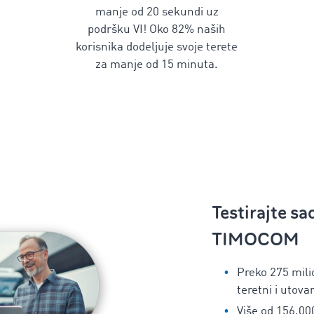
manje od 20 sekundi uz
podršku VI! Oko 82% naših
korisnika dodeljuje svoje terete
za manje od 15 minuta.
Testirajte sa
TIMOCOM
Preko 275 mil
teretni i utova
Više od 156.00