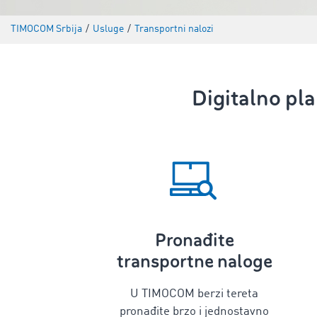
TIMOCOM Srbija
/
Usluge
/
Transportni nalozi
Digitalno
pla
Pronađite
transportne naloge
U TIMOCOM berzi tereta
pronađite brzo i jednostavno