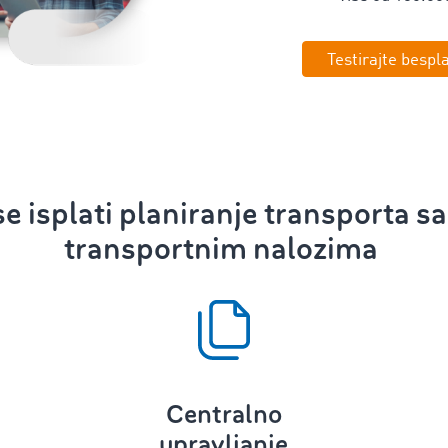
Testirajte bespl
e isplati
planiranje transporta
sa
transportnim nalozima
Centralno
upravljanje