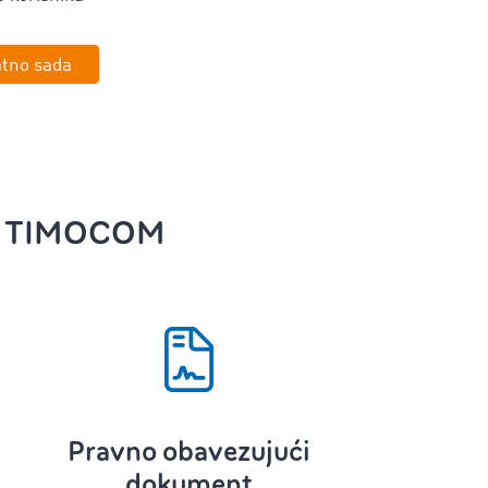
atno sada
 TIMOCOM
Pravno obavezujući
dokument