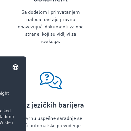
Sa dodelom i prihvatanjem
naloga nastaju pravno
obavezujući dokumenti za obe
strane, koji su vidljivi za
svakoga.
Bez jezičkih barijera
U svrhu uspešne saradnje se
vrši automatsko prevođenje