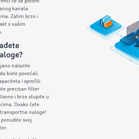
rimci će se potom
ranog kanala
ama. Zatim brzo i
takt s vašim
.
nađete
aloge?
ljano nalazite
da biste povećali
paciteta i sprečili
te precizan filter
tavno i brzo stupite u
vcima. Ovako ćete
 transportne naloge!
ponudite svoj
tor.