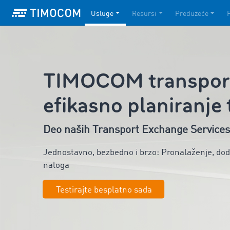
Usluge
Resursi
Preduzeće
TIMOCOM transportn
efikasno planiranje
Deo naših Transport Exchange Services
Jednostavno, bezbedno i brzo: Pronalaženje, dode
naloga
Testirajte besplatno sada