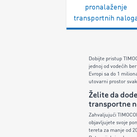
pronalaženje
transportnih nalog
Dobijte pristup TIMO
jednoj od vodećih berz
Evropi sa do 1 milion
utovarni prostor sva
Želite da dode
transportne n
Zahvaljujući TIMOCOM
objavljujete svoje po
tereta za manje od 2