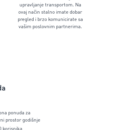
upravljanje transportom. Na
ovaj način stalno imate dobar
pregled i brzo komunicirate sa
vašim poslovnim partnerima.
da
iona ponuda za
rni prostor godišnje
0 korisnika