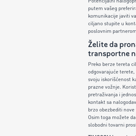
Potencijalni nalogop
putem vašeg preferi
komunikacije javiti v
ciljano stupite u kon
poslovnim partnerom
Želite da pro
transportne n
Preko berze tereta ci
odgovarajuće terete, 
svoju iskorišćenost ka
prazne vožnje. Koristi
pretraživanja i jednos
kontakt sa nalogoda
brzo obezbediti nove
Osim toga možete da 
slobodni tovarni pros