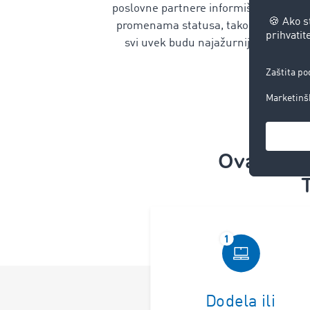
poslovne partnere informišu o
promenama statusa, tako da
svi uvek budu najažurniji.
Ovako fun
Dodela ili