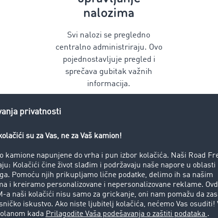
nalozima
Svi nalozi se pregledno
centralno administriraju. Ovo
pojednostavljuje pregled i
sprečava gubitak važnih
informacija.
Brza komunikacija
Digitalni proces omogućava
brzu komunikaciju sa vašim