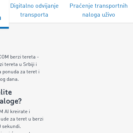
Digitalno odvijanje
Praćenje transportnih
transporta
naloga uživo
a
COM berzi tereta -
i tereta u Srbiji i
a ponuda za teret i
kog dana.
lite
aloge?
 AI kreirate i
nude za teret u berzi
0 sekundi.