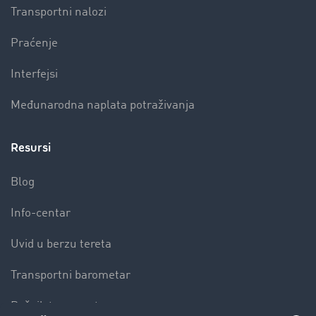
Transportni nalozi
Praćenje
Interfejsi
Međunarodna naplata potraživanja
Resursi
Blog
Info-centar
Uvid u berzu tereta
Transportni barometar
Rečnik transporta