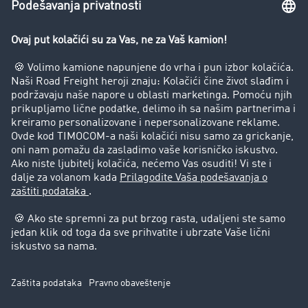
Zabrana vožnje za kamione
Preduzeće
Uspešne priče
Korisnici preporučuju korisnike
Pravna pitanja
Impressum
Opšti uslovi korišćenja
Zaštita podataka
Cookie-Einstellungen