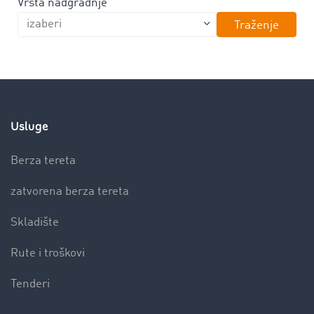
Vrsta nadgradnje
Traženje
Usluge
Berza tereta
zatvorena berza tereta
Skladište
Rute i troškovi
Tenderi