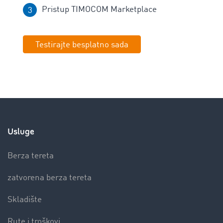
Pristup TIMOCOM Marketplace
Testirajte besplatno sada
Usluge
Berza tereta
zatvorena berza tereta
Skladište
Rute i troškovi