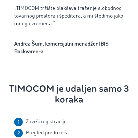
„TIMOCOM tržište olakšava traženje slobodnog
tovarnog prostora i špeditera, a mi štedimo jako
mnogo vremena.“
Andrea Šum, komercijalni menadžer IBIS
Backvaren-a
TIMOCOM je udaljen samo 3
koraka
Završi registraciju
Pregled preduzeća