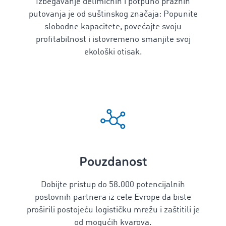
Izbegavanje delimičnih i potpuno praznih
putovanja je od suštinskog značaja: Popunite
slobodne kapacitete, povećajte svoju
profitabilnost i istovremeno smanjite svoj
ekološki otisak.
Pouzdanost
Dobijte pristup do
58.000
potencijalnih
poslovnih partnera iz cele Evrope da biste
proširili postojeću logističku mrežu i zaštitili je
od mogućih kvarova.