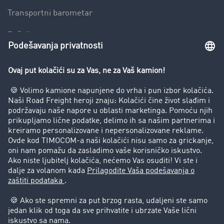
Transportni barometar
Rečnik transporta
Zabrana vožnje za kamione
Preduzeće
Uspešne priče
Korisnici preporučuju korisnike
Pravna pitanja
Impressum
Opšti uslovi korišćenja
Zaštita podataka