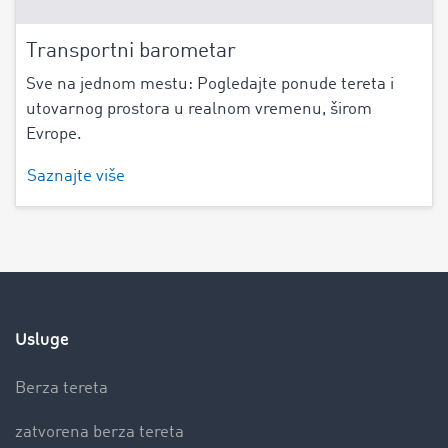
Transportni barometar
Sve na jednom mestu: Pogledajte ponude tereta i
utovarnog prostora u realnom vremenu, širom
Evrope.
Saznajte više
Usluge
Berza tereta
zatvorena berza tereta