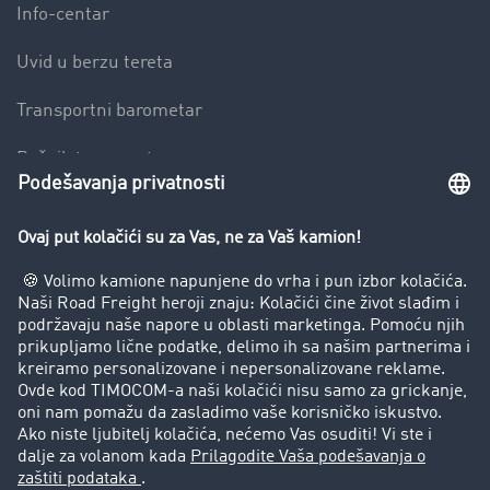
Info-centar
Uvid u berzu tereta
Transportni barometar
Rečnik transporta
Zabrana vožnje za kamione
Preduzeće
Uspešne priče
Korisnici preporučuju korisnike
Pravna pitanja
Impressum