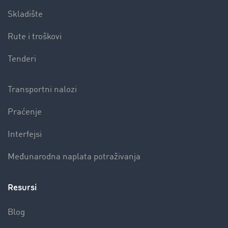
Skladište
Rute i troškovi
Tenderi
Transportni nalozi
Praćenje
Interfejsi
Međunarodna naplata potraživanja
Resursi
Blog