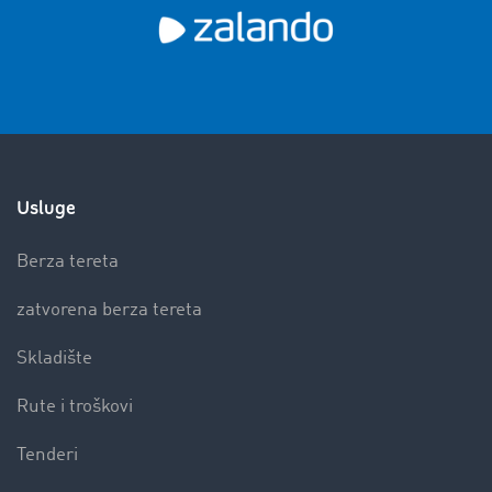
Usluge
Berza tereta
zatvorena berza tereta
Skladište
Rute i troškovi
Tenderi