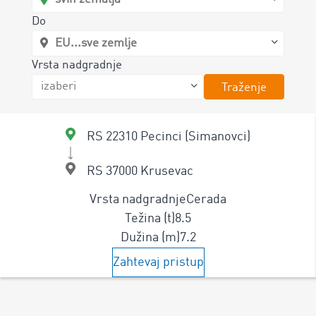
Do
Vrsta nadgradnje
Traženje
RS 22310 Pecinci (Simanovci)
RS 37000 Krusevac
Vrsta nadgradnje
Cerada
Težina (t)
8.5
Dužina (m)
7.2
Zahtevaj pristup