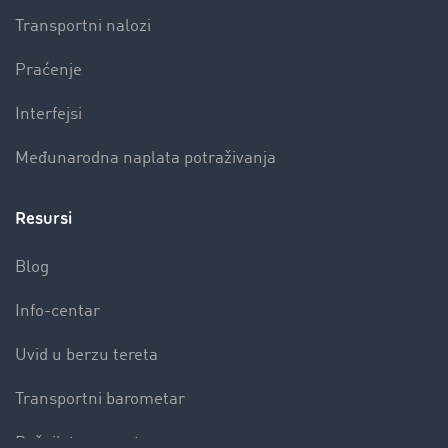
Transportni nalozi
Praćenje
Interfejsi
Međunarodna naplata potraživanja
Resursi
Blog
Info-centar
Uvid u berzu tereta
Transportni barometar
Rečnik transporta