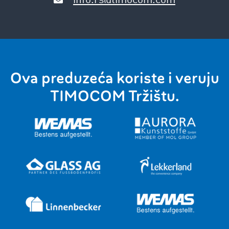
info.rs@timocom.com
Ova preduzeća koriste i veruju
TIMOCOM Tržištu.