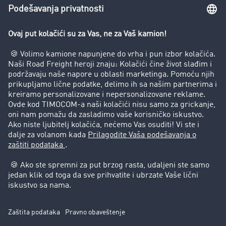
Zabrana vožnje za kamione
Preduzeće
Uspešne priče
Korisnici preporučuju korisnike
Pravna pitanja
Impressum
Opšti uslovi korišćenja
Zaštita podataka
Cookie-Einstellungen