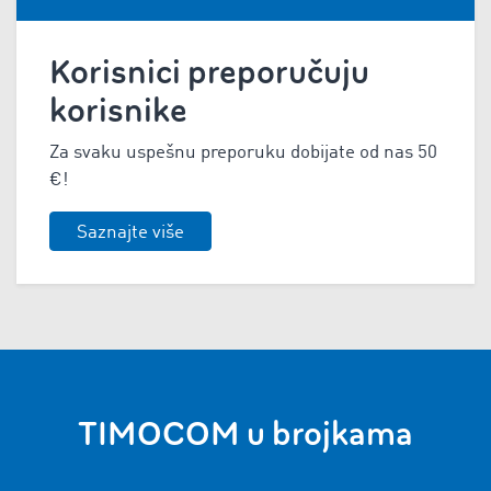
Korisnici preporučuju
korisnike
Za svaku uspešnu preporuku dobijate od nas 5
0
€!
Saznajte više
TIMOCOM u brojkama