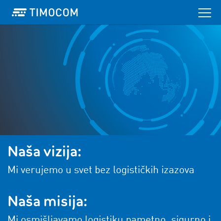
Naša vizija:
Mi verujemo u svet bez logističkih izazova
Naša misija:
Mi osmišljavamo logistiku pametno, sigurno i