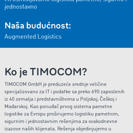
jednostavno
Naša budućnost:
Augmented Logistics
Ko je TIMOCOM?
TIMOCOM GmbH je preduzeće srednje veličine
specijalizovano za IT i podatke sa preko 690 zaposlenih
iz 40 zemalja i predstavništvima u Poljskoj, Češkoj i
Mađarskoj. Kao ponuđač prvog sistema pametne
logistike za Evropu proširujemo logistiku pametnim,
sigurnim i jednostavnim rešenjima za svakodnevne
izazove naših klijenata. Rešenja objedinjujemo u