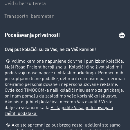
Uvid u berzu tereta
Transportni barometar
Rečnik transporta
Zabrana vožnje za kamione
Preduzeće
Uspešne priče
Korisnici preporučuju korisnike
Pravna pitanja
Impressum
Opšti uslovi korišćenja