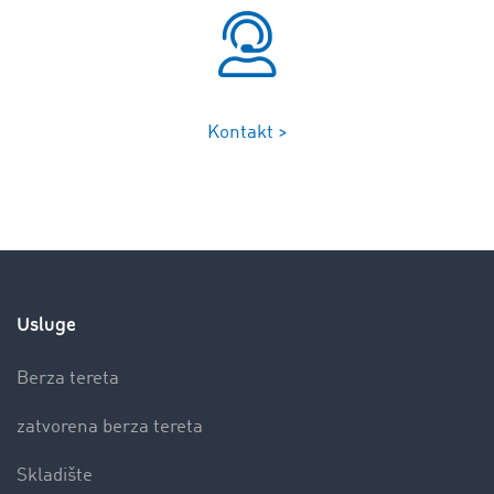
Kontakt >
Usluge
Berza tereta
zatvorena berza tereta
Skladište