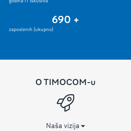
godina IT iskustva
690 +
zaposlenih (ukupno)
O TIMOCOM-u
Naša vizija