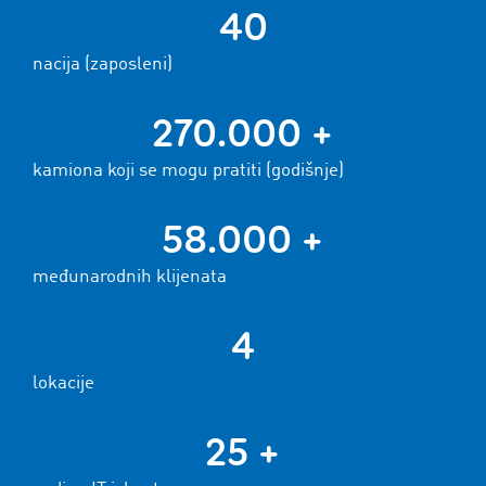
40
nacija (zaposleni)
270.000 +
kamiona koji se mogu pratiti (godišnje)
58.000 +
međunarodnih klijenata
4
lokacije
25 +