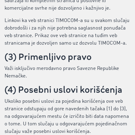
sadržaja ili kompletnih stranica u poslovne ili
komercijalne svrhe nije dozvoljeno i kažnjivo je.
Linkovi ka veb stranici TIMOCOM-a su u svakom slučaju
dobrodošli i za njih nije potrebna saglasnost ponuđača
veb stranice. Prikaz ove veb stranice na tuđim veb
stranicama je dozvoljen samo uz dozvolu TIMOCOM-a.
(3) Primenljivo pravo
Važi isključivo merodavno pravo Savezne Republike
Nemačke.
(4) Posebni uslovi korišćenja
Ukoliko posebni uslovi za pojedina korišćenja ove veb
stranice odstupaju od gore navedenih tačaka (1) do (3),
na odgovarajućem mestu će izričito biti data napomena
o tome. U tom slučaju u odgovarajućem pojedinačnom
slučaju važe posebni uslovi korišćenja.