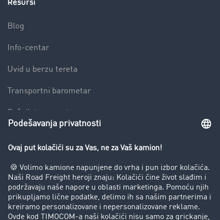
Resursi
Blog
Info-centar
Uvid u berzu tereta
Transportni barometar
Rečnik transporta
Zabrana vožnje za kamione
Preduzeće
Uspešne priče
Korisnici preporučuju korisnike