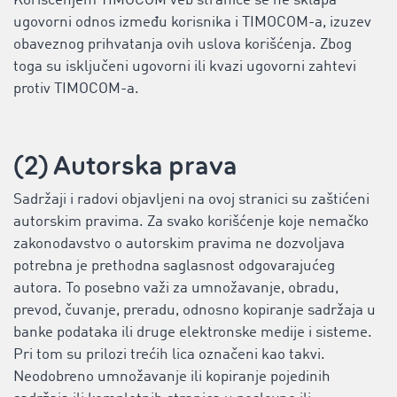
Korišćenjem TIMOCOM veb stranice se ne sklapa
ugovorni odnos između korisnika i TIMOCOM-a, izuzev
obaveznog prihvatanja ovih uslova korišćenja. Zbog
toga su isključeni ugovorni ili kvazi ugovorni zahtevi
protiv TIMOCOM-a.
(2) Autorska prava
Sadržaji i radovi objavljeni na ovoj stranici su zaštićeni
autorskim pravima. Za svako korišćenje koje nemačko
zakonodavstvo o autorskim pravima ne dozvoljava
potrebna je prethodna saglasnost odgovarajućeg
autora. To posebno važi za umnožavanje, obradu,
prevod, čuvanje, preradu, odnosno kopiranje sadržaja u
banke podataka ili druge elektronske medije i sisteme.
Pri tom su prilozi trećih lica označeni kao takvi.
Neodobreno umnožavanje ili kopiranje pojedinih