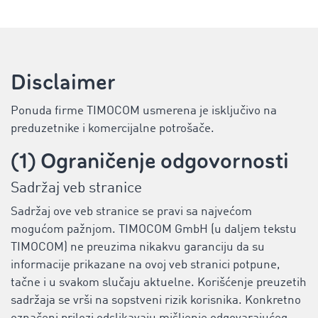
Disclaimer
Ponuda firme TIMOCOM usmerena je isključivo na
preduzetnike i komercijalne potrošače.
(1) Ograničenje odgovornosti
Sadržaj veb stranice
Sadržaj ove veb stranice se pravi sa najvećom
mogućom pažnjom. TIMOCOM GmbH (u daljem tekstu
TIMOCOM) ne preuzima nikakvu garanciju da su
informacije prikazane na ovoj veb stranici potpune,
tačne i u svakom slučaju aktuelne. Korišćenje preuzetih
sadržaja se vrši na sopstveni rizik korisnika. Konkretno