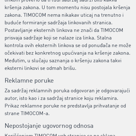
linkom proverio da li tuđi sadržaj sadrži bilo kakva
kršenja zakona. U tom momentu nisu postojala kršenja
zakona. TIMOCOM nema nikakav uticaj na trenutno i
buduće formiranje sadržaja linkovanih stranica.
Postavljanje eksternih linkova ne znači da TIMOCOM
prisvaja sadržaje koji se nalaze iza linka. Stalna
kontrola ovih eksternih linkova se od ponuđača ne može
očekivati bez konkretnog upućivanja na kršenje zakona.
Međutim, u slučaju saznanja o kršenju zakona takvi
eksterni linkovi se odmah brišu.
Reklamne poruke
Za sadržaj reklamnih poruka odgovoran je odgovarajući
autor, isto kao i za sadržaj stranice koju reklamira.
Prikaz reklamne poruke ne predstavlja prihvatanje od
strane TIMOCOM-a.
Nepostojanje ugovornog odnosa