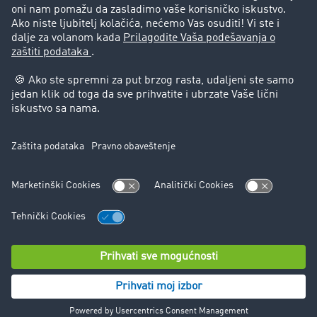
Pravna pitanja
Impressum
Opšti uslovi korišćenja
Zaštita podataka
Cookie-Einstellungen
Podrška
Podrška
© TIMOCOM GmbH 2024. Sva prava zadržana