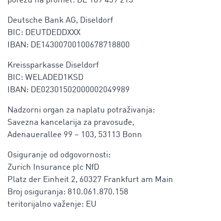
porezu na promet: DE 189 439 213
Deutsche Bank AG, Diseldorf
BIC: DEUTDEDDXXX
IBAN: DE14300700100678718800
Kreissparkasse Diseldorf
BIC: WELADED1KSD
IBAN: DE02301502000002049989
Nadzorni organ za naplatu potraživanja:
Savezna kancelarija za pravosuđe,
Adenauerallee 99 – 103, 53113 Bonn
Osiguranje od odgovornosti:
Zurich Insurance plc NfD
Platz der Einheit 2, 60327 Frankfurt am Main
Broj osiguranja: 810.061.870.158
teritorijalno važenje: EU