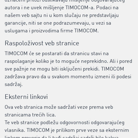
označeni prilozi odslikavaju mišljenje odgovarajućeg
autora i ne uvek mišljenje TIMOCOM-a. Podaci na
našem veb sajtu ni u kom slučaju ne predstavljaju
garancije, niti se one podrazumevaju, u vezi sa
uslugama i proizvodima firme TIMOCOM.
Raspoloživost veb stranice
TIMOCOM će se postarati da stranicu stavi na
raspolaganje koliko je to moguće neprekidno. Ali i pored
sve pažnje ne mogu biti isključeni prekidi. TIMOCOM
zadržava pravo da u svakom momentu izmeni ili podesi
sadržaj.
Eksterni linkovi
Ova veb stranica može sadržati veze prema veb
stranicama trećih lica.
Te veb stranice podležu odgovornosti odgovarajućeg
vlasnika. TIMOCOM je prilikom prve veze sa eksternim