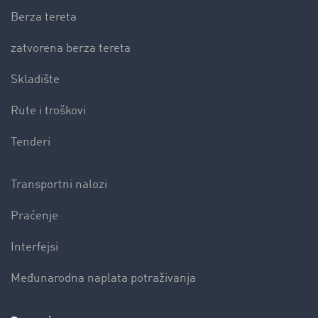
Berza tereta
zatvorena berza tereta
Skladište
Rute i troškovi
Tenderi
Transportni nalozi
Praćenje
Interfejsi
Međunarodna naplata potraživanja