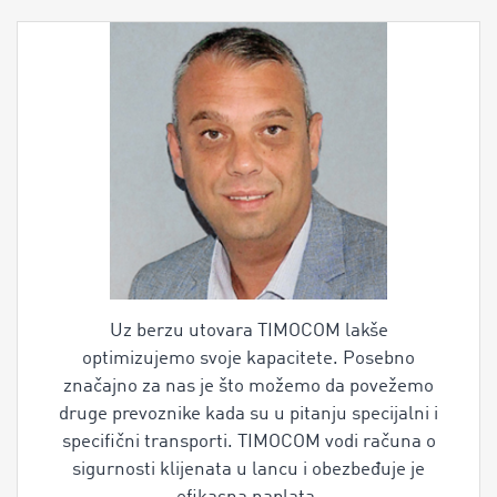
Uz berzu utovara TIMOCOM lakše
optimizujemo svoje kapacitete. Posebno
značajno za nas je što možemo da povežemo
druge prevoznike kada su u pitanju specijalni i
specifični transporti. TIMOCOM vodi računa o
sigurnosti klijenata u lancu i obezbeđuje je
efikasna naplata.
Ljubiša Karalić
CALIFORNIA SPED DOO BEOGRAD TIMOCOM
ID: 198236