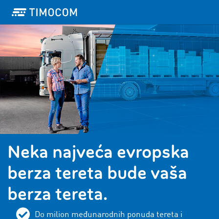
Neka najveća evropska
berza tereta bude vaša
berza tereta.
Do milion međunarodnih ponuda tereta i