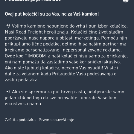
Registracija - jednostavno je:
Isprobajte sada BESPLATNO
Imate li još pitanja?
Jednostavno kontaktirajte korisničku podršku
TIMOCOMa na broj:
+49 211 88 26 88 26