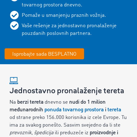
tovarnog prostora dnevno.
Pomaže u smanjenju praznih vožnja.
Vaše rešenje za jednostavno pronalaženje
pouzdanih poslovnih partnera.
Isprobajte sada BESPLATNO
Jednostavno pronalaženje tereta
Na
berzi tereta
dnevno se
nudi do
1
milion
međunarodnih
ponuda tovarnog prostora
i
tereta
od strane preko
156.000
korisnika iz cele Evrope. Tu
ima za svakog ponešto. Sasvim svejedno da li ste
prevoznik, špedicija
ili preduzeće iz
proizvodnje i