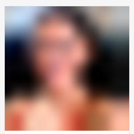
TIMOCOM je deo naše radne svakodnevice od
2005. godine. Zadovoljni smo uslugom, a kako
obavljamo posao transportera, koji je već sam
po sebi težak, posebno nam je važno što iza
nas stoji stručan tim koji je uvek spreman da
pomogne i olakša nam rad.