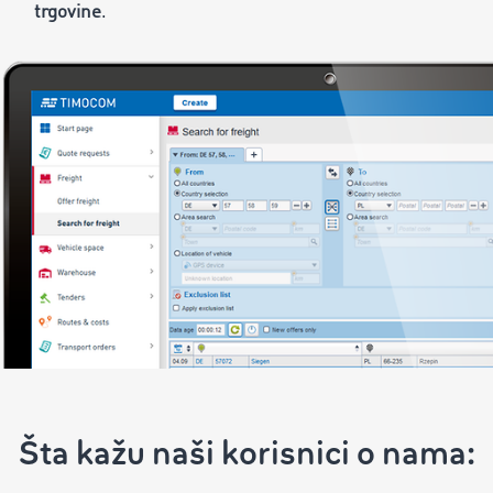
trgovine
.
Šta kažu naši korisnici o nama: